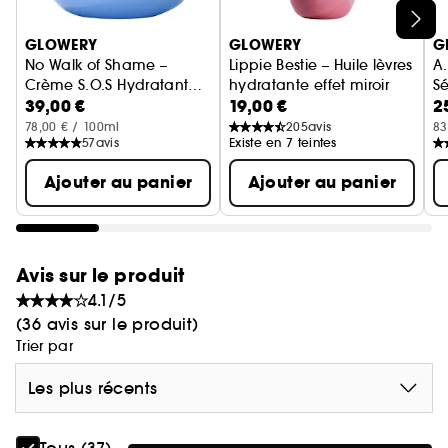
Formulation :
Ignorer le carrousel produits
Gelée nettoyante
GLOWERY
GLOWERY
G
No Walk of Shame –
Lippie Bestie – Huile lèvres
A
Crème S.O.S Hydratante
hydratante effet miroir
S
Ingrédients clés :
39,00 €
19,00 €
2
& Booster d'Éclat
à 
• Mandarine : Enzymes et antioxydants qui
78,00 € / 100ml
205
avis
83
exfolient et illuminent la peau en douceur.
57
avis
Existe en 7 teintes
• Niacinamide : Lisse la texture, réduit
Ajouter au panier
Ajouter au panier
l'apparence des pores et uniformise le teint.
• Vitamine C : Énergise et illumine pour un glow
frais et radieux.
Avis sur le produit
Engagements :
4.1/5
Testé dermatologiquement · Végan* · Non-
(36 avis sur le produit)
comédogène·
Trier par
À savoir :
Les plus récents
Moonrise Dew rend le nettoyage aussi agréable
qu'efficace. Sa texture gelée rebondissante fond