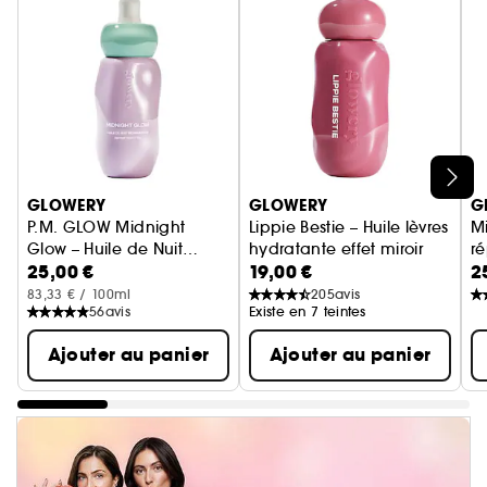
Ignorer le carrousel produits
GLOWERY
GLOWERY
G
P.M. GLOW Midnight
Lippie Bestie – Huile lèvres
Mi
Glow – Huile de Nuit
hydratante effet miroir
ré
25,00 €
19,00 €
2
Réparatrice
c
83,33 € / 100ml
205
avis
56
avis
Existe en 7 teintes
Ajouter au panier
Ajouter au panier