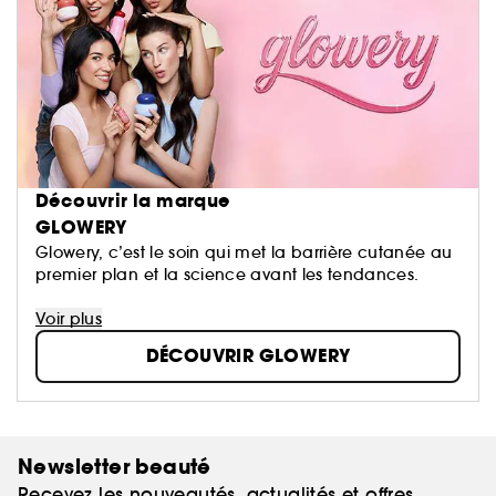
Découvrir la marque
GLOWERY
Glowery, c’est le soin qui met la barrière cutanée au
premier plan et la science avant les tendances.
Née en France, enrichie par l’innovation coréenne,
Voir plus
Glowery développe des formules testées
DÉCOUVRIR GLOWERY
dermatologiquement, pensées pour suivre le rythme
naturel de la peau. Sa technologie pro-collagène
hydrate, apaise et renforce sans jamais en faire trop
— pour une peau équilibrée, lumineuse saine. Des
gestes simples. Un glow maximal. Exactement ce
Newsletter beauté
qu’il fallait à votre peau.
Recevez les nouveautés, actualités et offres