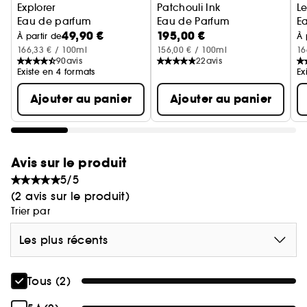
En son fond, l'emblème Montblanc représente les
Explorer
Patchouli Ink
L
six glaciers des plus hauts sommets d'Europe.
Eau de parfum
Eau de Parfum
E
49,90 €
195,00 €
À partir de
À 
Cette Eau de Parfum boisée aromatique cuirée
166,33 € / 100ml
156,00 € / 100ml
16
90
avis
22
avis
peu conventionnelle, dévoile une Bergamote
Existe en 4 formats
Ex
d'Italie aux tonalités vertes, contrastée par un
Ajouter au panier
Ajouter au panier
puissant Vétiver d'Haïti, et un Patchouli exclusif de
Sulawesi.
Préparez-vous à découvrir de nouveaux horizons.
Avis sur le produit
Made In France, cette fragrance a été créée
5/5
grâce au savoir-faire français.
(2 avis sur le produit)
Trier par
Les plus récents
Tous (2)