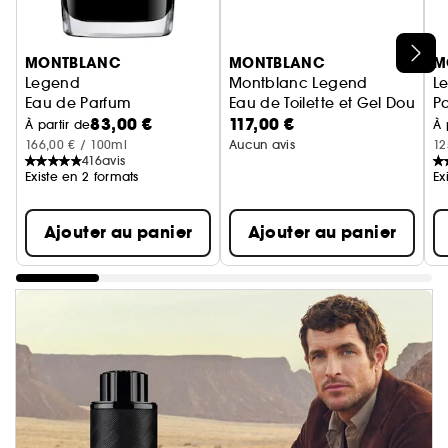
Ignorer le carrousel produits
MONTBLANC
MONTBLANC
M
Legend
Montblanc Legend
Le
Eau de Parfum
Eau de Toilette et Gel Douche
P
83,00 €
117,00 €
À partir de
À 
166,00 € / 100ml
Aucun avis
12
416
avis
Existe en 2 formats
Ex
Ajouter au panier
Ajouter au panier