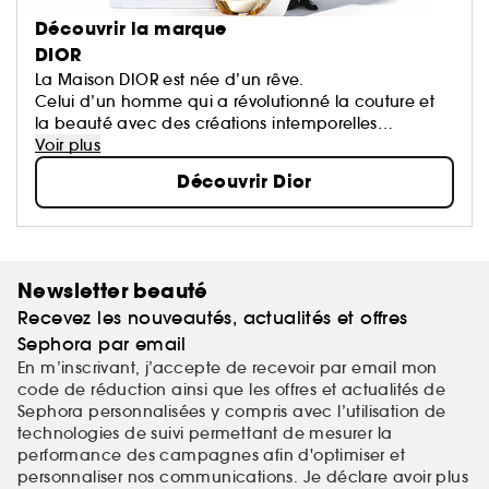
Découvrir la marque
DIOR
La Maison DIOR est née d’un rêve.
Celui d’un homme qui a révolutionné la couture et
la beauté avec des créations intemporelles
devenues des icônes.
Voir plus
Chaque création de la Maison porte une part de
Découvrir Dior
son rêve qui oeuvre pour un monde plus beau et
plus heureux.
Newsletter beauté
Recevez les nouveautés, actualités et offres
Sephora par email
En m’inscrivant, j’accepte de recevoir par email mon
code de réduction ainsi que les offres et actualités de
Sephora personnalisées y compris avec l’utilisation de
technologies de suivi permettant de mesurer la
performance des campagnes afin d'optimiser et
personnaliser nos communications. Je déclare avoir plus