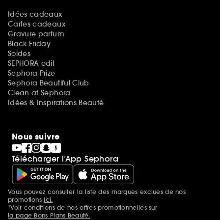
Idées cadeaux
Cartes cadeaux
Gravure parfum
Black Friday
Soldes
SEPHORA edit
Sephora Prize
Sephora Beautiful Club
Clean at Sephora
Idées & Inspirations Beauté
Nous suivre
Télécharger l’App Sephora
Vous pouvez consulter la liste des marques exclues de nos
Mentions additionnelles
promotions
ici.
*Voir conditions de nos offres promotionnelles sur
la page Bons Plans Beauté.