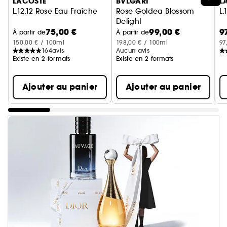
LACOSTE
BVLGARI
L
L.12.12 Rose Eau Fraîche
Rose Goldea Blossom
L.
Delight
75,00 €
99,00 €
9
Eau De Toilette
À partir de
À partir de
150,00 € / 100ml
198,00 € / 100ml
97
164
avis
Aucun avis
Existe en 2 formats
Existe en 2 formats
Ajouter au panier
Ajouter au panier