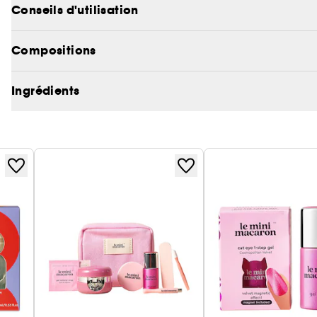
Conseils d'utilisation
Ses 4 nouvelles teintes des plus romantique sont di
limitée.
Compositions
4 nouvelles teintes aux histoires romantiques..
Ingrédients
Rose Glacée : Un rose clair et innocent des plus dis
Rose Antique : Un joli mauve français pour un look
Rouge Coquelicot : Un rouge soutenu des années 5
Rouge Dahlia : Un rouge profond et sensuel comme u