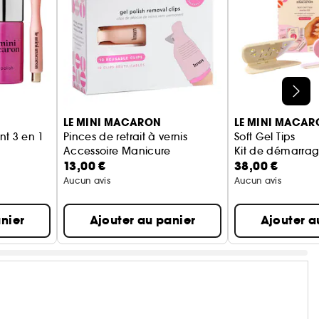
LE MINI MACARON
LE MINI MACAR
nt 3 en 1
Pinces de retrait à vernis
Soft Gel Tips
Accessoire Manicure
Kit de démarra
13,00 €
38,00 €
Aucun avis
Aucun avis
nier
Ajouter au panier
Ajouter a