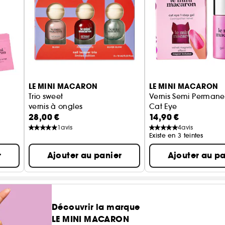
LE MINI MACARON
LE MINI MACARON
Trio sweet
Vernis Semi Permane
vernis à ongles
Cat Eye
28,00 €
14,90 €
1
avis
4
avis
Existe en 3 teintes
r
Ajouter au panier
Ajouter au pa
Découvrir la marque
LE MINI MACARON