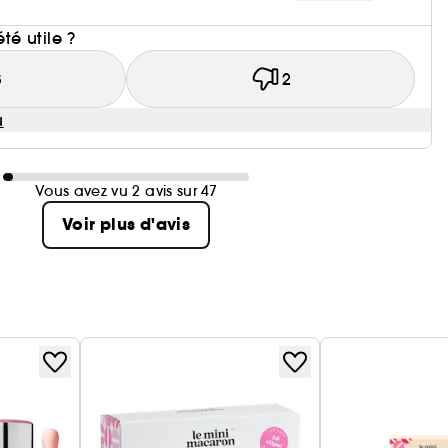
i
été utile ?
3
2
u
Vous avez vu 2 avis sur 47
Voir plus d'avis