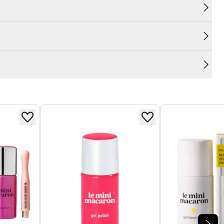
sponibles exclusivement dans ce coffret en édition
crets.
 vintage moderne !
0.
n verre de vin aux lèvres d'une femme...