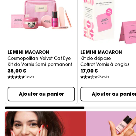
Ignorer le carrousel produits
LE MINI MACARON
LE MINI MACARON
Cosmopolitan Velvet Cat Eye
Kit de dépose
Kit de Vernis Semi-permanent
Coffret Vernis à ongles
38,00 €
17,00 €
1
avis
76
avis
Ajouter au panier
Ajouter au panie