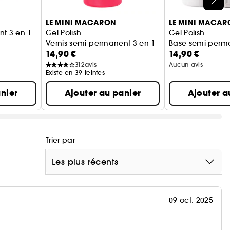
LE MINI MACARON
LE MINI MACAR
nt 3 en 1
Gel Polish
Gel Polish
Vernis semi permanent 3 en 1
Base semi perm
14,90 €
14,90 €
312
avis
Aucun avis
Existe en 39 teintes
nier
Ajouter au panier
Ajouter a
Trier par
Les plus récents
09 oct. 2025