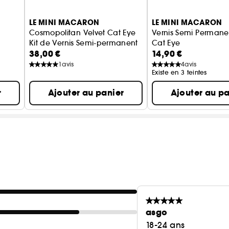
LE MINI MACARON
LE MINI MACARON
Cosmopolitan Velvet Cat Eye
Vernis Semi Permane
Kit de Vernis Semi-permanent
Cat Eye
38,00 €
14,90 €
1
avis
4
avis
Existe en 3 teintes
r
Ajouter au panier
Ajouter au pa
asgo
18-24 ans