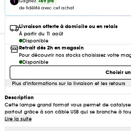
+69 pts
Gagnez
de fidélité avec cet achat
Livraison offerte à domicile ou en relais
À partir du 11 août
Disponible
Retrait dès 2h en magasin
Pour découvrir nos stocks choisissez votre ma
Disponible
Choisir u
Plus d'informations sur la livraison et les retours
Description
Cette lampe grand format vous permet de catalyser 
partout grâce à son câble USB qui se branche à tou
temps grâce aux vernis 3 en 1.
Lire la suite
Avec votre kit, vous profiterez d'une manucure sem