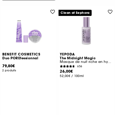
Clean at Sephora
BENEFIT COSMETICS
YEPODA
Duo POREfessionnal
The Midnight Magic
Masque de nuit riche en hydratation et à l'effet anti-âge
79,80€
656
2 produits
26,00€
52,00€
/
100ml