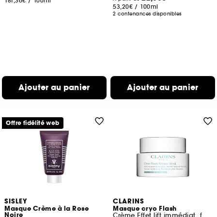
181,36€
/
100ml
53,20€
/
100ml
2 contenances disponibles
Ajouter au panier
Ajouter au panier
Offre fidélité web
SISLEY
CLARINS
Masque Crème à la Rose
Masque cryo Flash
Noire
Crème Effet lift immédiat, fermeté & éclat