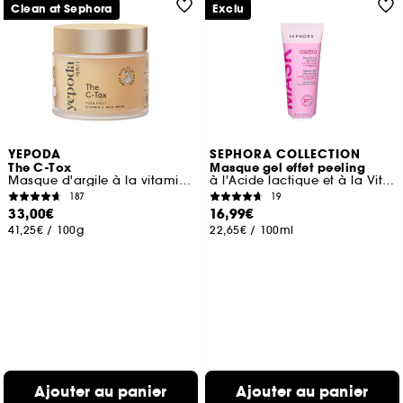
Clean at Sephora
Exclu
YEPODA
SEPHORA COLLECTION
The C-Tox
Masque gel effet peeling
Masque d'argile à la vitamine c et au curcuma
à l'Acide lactique et à la Vitamine C
187
19
33,00€
16,99€
41,25€
/
100g
22,65€
/
100ml
Ajouter au panier
Ajouter au panier