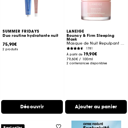
SUMMER FRIDAYS
LANEIGE
Duo routine hydratante nuit
Bouncy & Firm Sleeping
Mask
Masque de Nuit Repulpant & Raffermissant
75,90€
1781
2 produits
19,90€
À partir de
79,60€
/
100ml
2 contenances disponibles
Découvrir
Ajouter au panier
Best seller