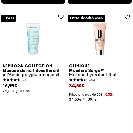
Exclu
Offre fidélité web
SEPHORA COLLECTION
CLINIQUE
Masque de nuit désaltérant
Moisture Surge™
à l'Acide polyglutamique et aux Céramides
Masque Hydratant Nuit
21
603
16,99€
34,50€
22,65€
/
100ml
Prix d'origine : 46,00€
-25%
34,50€
/
100ml