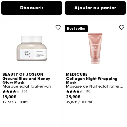
Découvrir
Ajouter au panier
Best seller
BEAUTY OF JOSEON
MEDICUBE
Ground Rice and Honey
Collagen Night Wrapping
Glow Mask
Mask
Masque éclat tout-en-un
Masque de Nuit éclat raffermissant
236
105
19,00€
29,90€
12,67€
/
100ml
39,87€
/
100ml