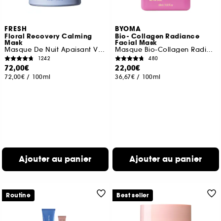
FRESH
BYOMA
Floral Recovery Calming
Bio- Collagen Radiance
Mask
Facial Mask
Masque De Nuit Apaisant Visage A La Vitamine C
Masque Bio-Collagen Radiance
1242
480
72,00€
22,00€
72,00€
/
100ml
36,67€
/
100ml
Ajouter au panier
Ajouter au panier
Routine
Best seller