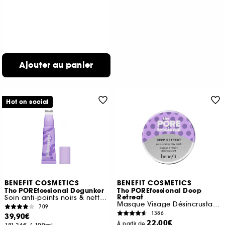
Ajouter au panier
Hot on social
BENEFIT COSMETICS
BENEFIT COSMETICS
The POREfessional Degunker
The POREfessional Deep
Retreat
Soin anti-points noirs & nettoyant des pores
Masque Visage Désincrustant à l'Argile
709
1386
39,90€
22,00€
À partir de