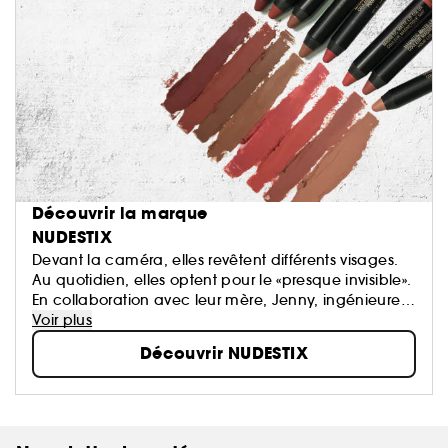
Découvrir la marque
NUDESTIX
Devant la caméra, elles revêtent différents visages.
Au quotidien, elles optent pour le «presque invisible».
En collaboration avec leur mère, Jenny, ingénieure
chimiste cumulant 20 ans d’expérience dans le
Voir plus
domaine des produits cosmétiques...
Découvrir NUDESTIX