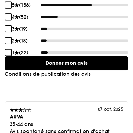
5
(156)
4
(52)
3
(19)
2
(18)
1
(22)
Donner mon avis
Conditions de publication des avis
07 oct. 2025
AUVA
35-44 ans
Avis spontané sans confirmation d'achat