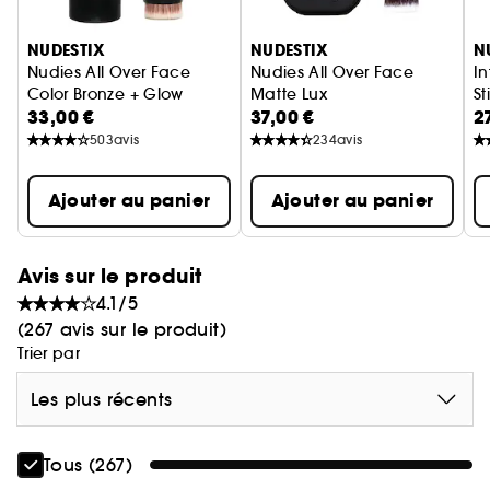
Ignorer le carrousel produits
Un taille-crayon spécifique Nudestix vous est offert
pour garantir une véritable précision au cours des
NUDESTIX
NUDESTIX
N
utilisations.
Nudies All Over Face
Nudies All Over Face
I
Color Bronze + Glow
Matte Lux
St
33,00 €
37,00 €
2
Stick Bronzant + Highlighter
Blush Stick
503
avis
234
avis
Ajouter au panier
Ajouter au panier
Avis sur le produit
4.1/5
(267 avis sur le produit)
Trier par
Les plus récents
Tous (267)