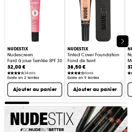
Ignorer le carrousel produits
NUDESTIX
NUDESTIX
N
Nudescreen
Tinted Cover Foundation
Nu
Fard à joue Teintée SPF 30
Fond de teint
M
32,00 €
38,50 €
3
Bl
34
avis
6
avis
Existe en 2 teintes
Existe en 9 teintes
Ajouter au panier
Ajouter au panier