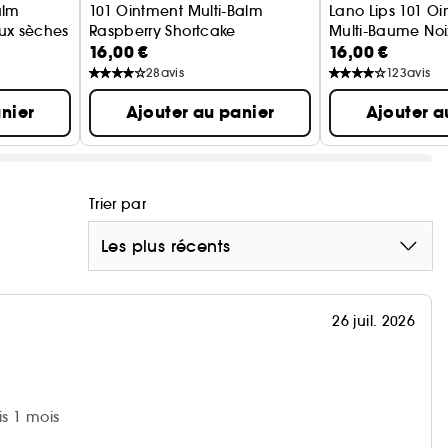
alm
101 Ointment Multi-Balm
Lano Lips 101 O
ux sèches Pêche
Raspberry Shortcake
Multi-Baume No
16,00 €
16,00 €
Lip Care
28
avis
123
avis
nier
Ajouter au panier
Ajouter a
Trier par
Les plus récents
26 juil. 2026
is 1 mois