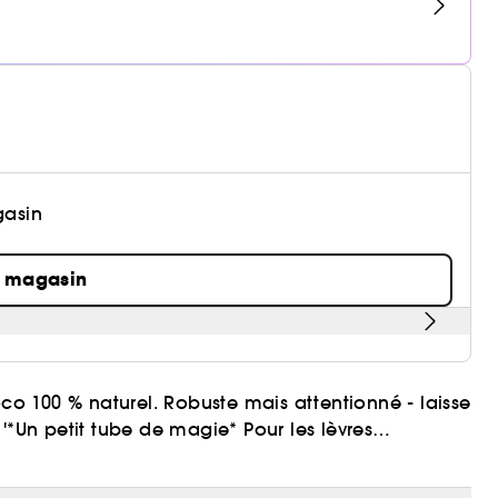
gasin
n magasin
o 100 % naturel. Robuste mais attentionné - laisse
: '*Un petit tube de magie* Pour les lèvres
uticules, les coudes. Un baume de lanoline tout
nts d’origine naturelle.