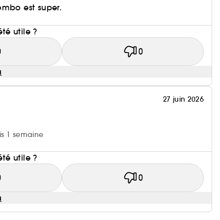
ombo est super.
i
été utile ?
0
0
u
27 juin 2026
uis 1 semaine
i
été utile ?
0
0
u