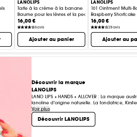
LANOLIPS
LANOLIPS
ls
Tarte à la crème à la banane
101 Ointment Multi-
Baume pour les lèvres et la peau sèche
Raspberry Shortcake
16,00 €
16,00 €
mage
Lip Care
6
avis
28
avis
r
Ajouter au panier
Ajouter au pa
Découvrir la marque
LANOLIPS
LANO LIPS + HANDS + ALLOVER : La marque austra
lanoline d'origine naturelle. La fondatrice, Kirste
compte qu’elle n’avait pas de baume à lèvres..
Voir plus
Découvrir LANOLIPS