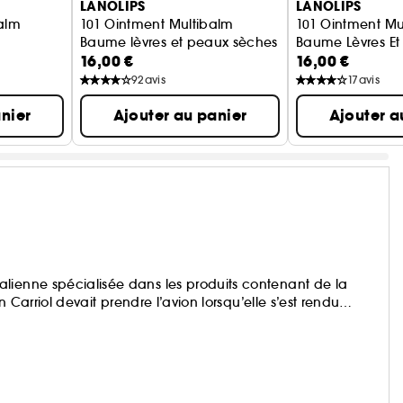
LANOLIPS
LANOLIPS
Balm
101 Ointment Multibalm
101 Ointment Mu
Baume lèvres et peaux sèches Fraise
Baume Lèvres Et
16,00 €
16,00 €
92
avis
17
avis
nier
Ajouter au panier
Ajouter a
lienne spécialisée dans les produits contenant de la
n Carriol devait prendre l’avion lorsqu’elle s’est rendu
.