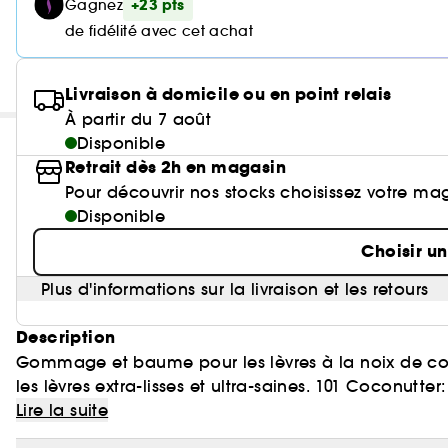
+23 pts
Gagnez
de fidélité avec cet achat
Livraison à domicile ou en point relais
À partir du 7 août
Disponible
Retrait dès 2h en magasin
Pour découvrir nos stocks choisissez votre ma
Disponible
Choisir u
Plus d'informations sur la livraison et les retours
Description
Gommage et baume pour les lèvres à la noix de coc
les lèvres extra-lisses et ultra-saines. 101 Coconutter
Naturality :
extrêmement séches, les sécheresses de peau, les c
Lire la suite
Des produits formulés à partir d’ingrédie
naturel. Avec huile de noix de coco et vitamine e.