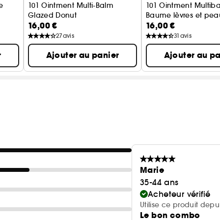
e
101 Ointment Multi-Balm
101 Ointment Multib
Glazed Donut
Baume lèvres et pea
16,00 €
16,00 €
 Multiples
Lip Care
27
avis
31
avis
r
Ajouter au panier
Ajouter au pa
Marie
35-44 ans
Acheteur vérifié
Utilise ce produit depu
Le bon combo