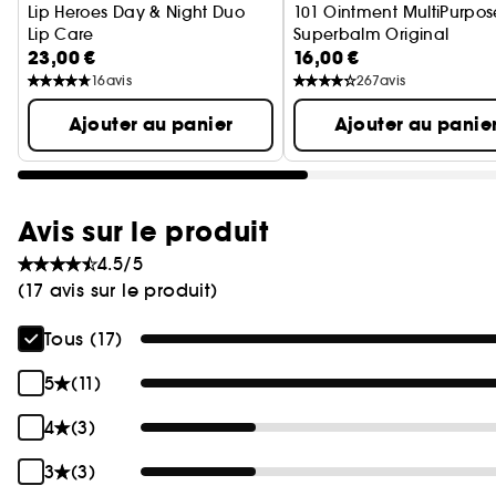
Lip Heroes Day & Night Duo
101 Ointment MultiPurpos
Lip Care
Superbalm Original
23,00 €
16,00 €
Le Super Baume à Usages
16
avis
267
avis
Ajouter au panier
Ajouter au panie
Avis sur le produit
4.5/5
(17 avis sur le produit)
Tous (17)
5
(11)
4
(3)
3
(3)