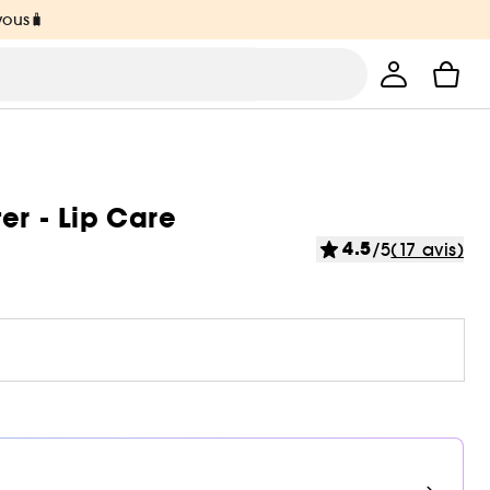
vous🧳
er - Lip Care
4.5
/5
(17 avis)