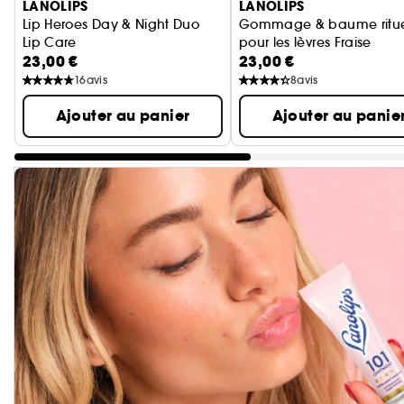
LANOLIPS
LANOLIPS
Lip Heroes Day & Night Duo
Gommage & baume ritue
Lip Care
pour les lèvres Fraise
23,00 €
23,00 €
baume à lèvres et gom
16
avis
8
avis
Ajouter au panier
Ajouter au panie