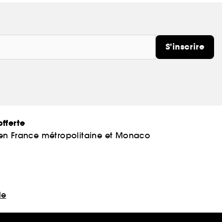
S'inscrire
fferte
 en France métropolitaine et Monaco
le