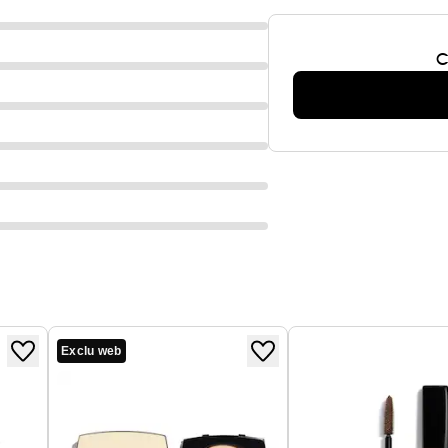
C
Exclu web