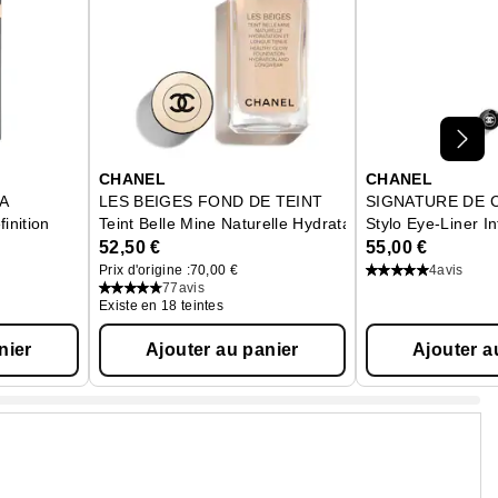
CHANEL
CHANEL
A
LES BEIGES FOND DE TEINT
SIGNATURE DE 
inition
Teint Belle Mine Naturelle Hydratation
Stylo Eye-Liner I
52,50 €
55,00 €
Prix d'origine :
70,00 €
4
avis
77
avis
Existe en 18 teintes
nier
Ajouter au panier
Ajouter a