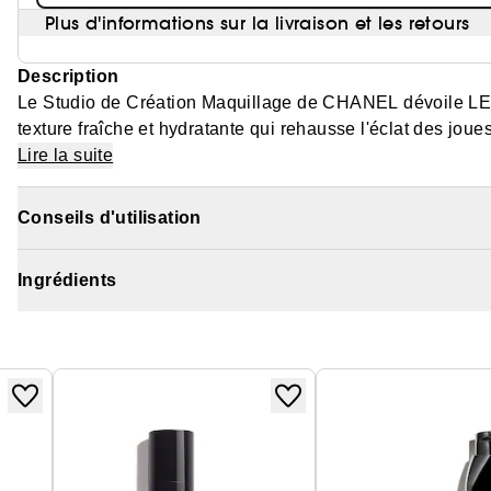
Plus d'informations sur la livraison et les retours
Description
Le Studio de Création Maquillage de CHANEL dévoile L
texture fraîche et hydratante qui rehausse l'éclat des jo
Lire la suite
Ce blush est disponible en deux teintes gourmandes et nat
toutes les carnations. La peau est sublimée et plus hydrat
Conseils d'utilisation
*Test instrumental (Cornéomètre) sur un panel de 21 femm
Ingrédients