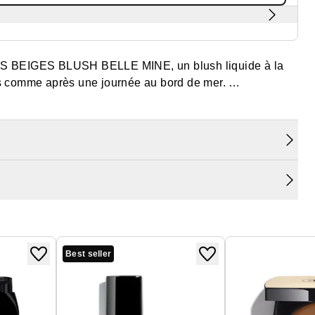
ES BEIGES BLUSH BELLE MINE, un blush liquide à la
ues comme après une journée au bord de mer.
urelles pour un effet belle mine immédiat qui s'adapte à
ée de 64 %*. Édition limitée.
es, après 30 minutes d'application.
Best seller