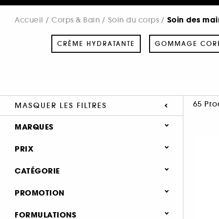
Soin des mai
Accueil
Corps & Bain
Soin du corps
CRÈME HYDRATANTE
GOMMAGE COR
65 Pro
MASQUER LES FILTRES
MARQUES
PRIX
CATÉGORIE
SEPHORA COLLECTION (7)
Corps & Bain
PROMOTION
A-DERMA (1)
Soin du corps
AVENE (1)
0 (43)
FORMULATIONS