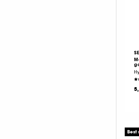
MAISON MARGIELA (1)
MERCI HANDY (5)
MOROCCANOIL (1)
NUXE (4)
OPI (6)
OUAI (2)
S
PENHALIGON'S (1)
M
g
PRADA (1)
RARE BEAUTY (1)
RITUALS (1)
5
SISLEY (2)
YEPODA (1)
Best 