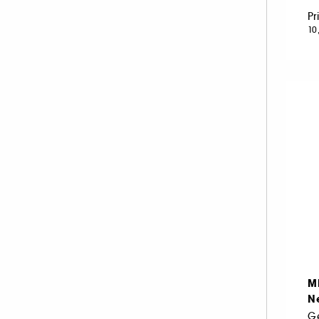
Pr
10
M
N
Ge