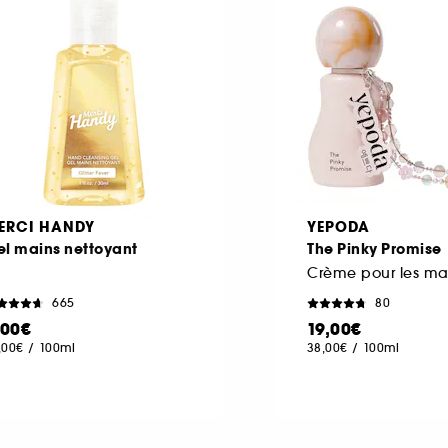
ERCI HANDY
YEPODA
el mains nettoyant
The Pinky Promise
665
80
,00€
19,00€
,00€
/
100ml
38,00€
/
100ml