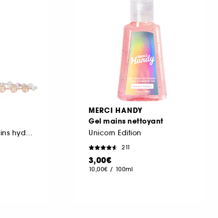
MERCI HANDY
Gel mains nettoyant
Crème pour les mains hydratante aux céramides
Unicorn Edition
211
3,00€
10,00€
/
100ml