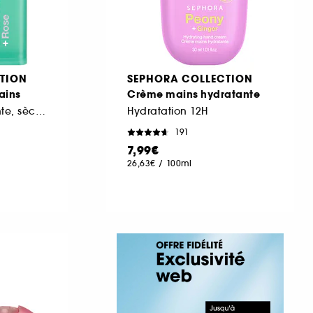
TION
SEPHORA COLLECTION
ains
Crème mains hydratante
Formule non-collante, sèche rapidement
Hydratation 12H
191
7,99€
26,63€
/
100ml