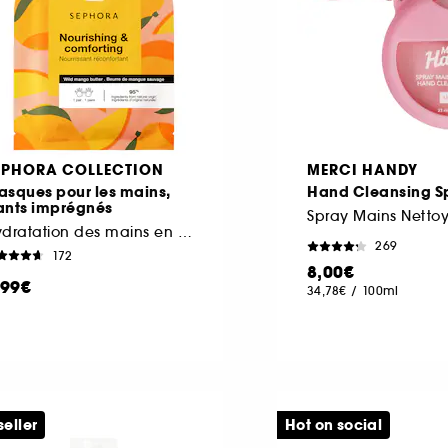
EPHORA COLLECTION
MERCI HANDY
asques pour les mains,
Hand Cleansing S
ants imprégnés
Spray Mains Netto
Hydratation des mains en 15 minutes
269
172
8,00€
,99€
34,78€
/
100ml
seller
Hot on social