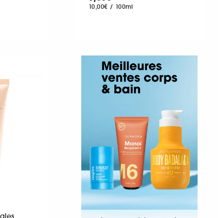
10,00€
/
100ml
gles