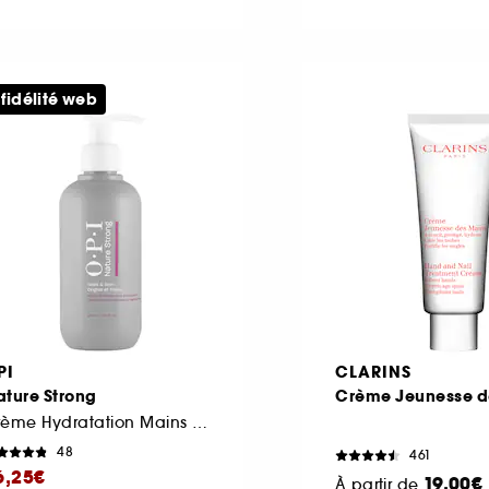
 fidélité web
PI
CLARINS
ature Strong
Crème Jeunesse d
Crème Hydratation Mains et Pieds fini non-gras
48
461
6,25€
19,00€
À partir de