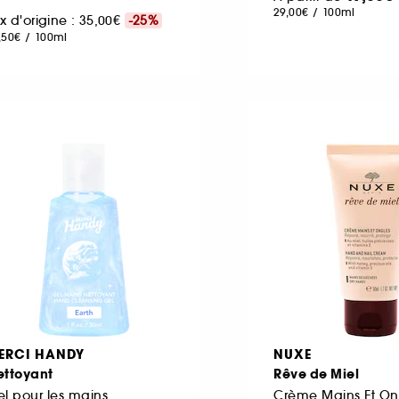
29,00€
/
100ml
ix d'origine : 35,00€
-25%
,50€
/
100ml
ERCI HANDY
NUXE
ettoyant
Rêve de Miel
l pour les mains
Crème Mains Et On