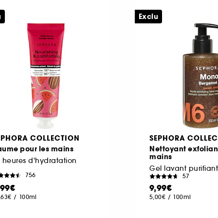
u
Exclu
EPHORA COLLECTION
SEPHORA COLLEC
aume pour les mains
Nettoyant exfolia
mains
 heures d'hydratation
Gel lavant purifiant
756
57
,99€
9,99€
,63€
/
100ml
5,00€
/
100ml