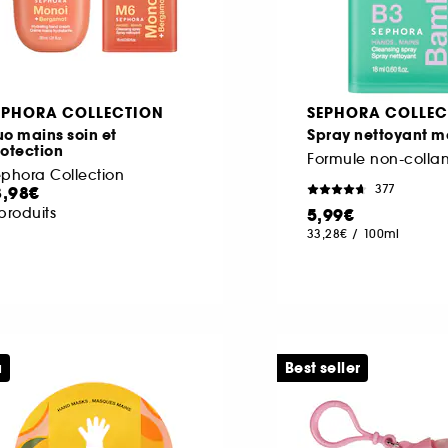
EPHORA COLLECTION
SEPHORA COLLEC
o mains soin et
Spray nettoyant m
otection
phora Collection
377
3,98€
produits
5,99€
33,28€
/
100ml
u
Best seller