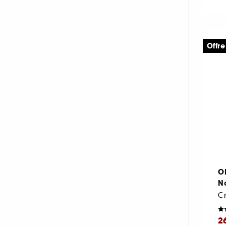
Offre
O
N
2