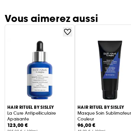
Vous aimerez aussi
Ignorer le carrousel produits
HAIR RITUEL BY SISLEY
HAIR RITUEL BY SISLEY
La Cure Antipelliculaire
Masque Soin Sublimateu
Apaisante
Couleur
123,00 €
96,00 €
Masque Cheveux