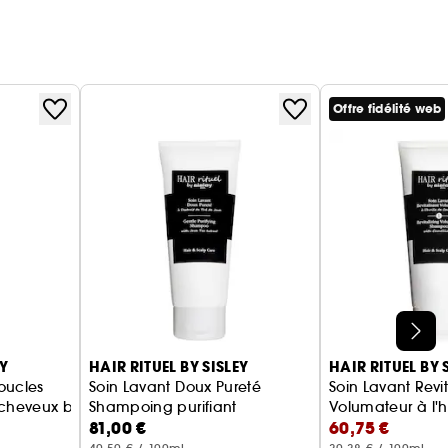
Offre fidélité web
EY
HAIR RITUEL BY SISLEY
HAIR RITUEL BY 
oucles
Soin Lavant Doux Pureté
Soin Lavant Revit
n cheveux bouclés à frisés
Shampoing purifiant
Volumateur à l'h
81,00 €
60,75 €
Camélia
Shampoing