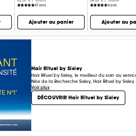
62,67 € / 100ml
64,67 € / 100ml
47
avis
6
avis
r
Ajouter au panier
Ajouter au pa
Hair Rituel by Sisley
Hair Rituel by Sisley, le meilleur du soin au ser
Née de la Recherche Sisley, Hair Rituel by Sisley
s'adressent aux hommes comme aux femmes.
Voir plus
DÉCOUVRIR Hair Rituel by Sisley