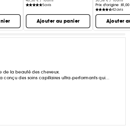
40,50 € / 100ml
30,38 € / 100ml
5
avis
Prix d'origine :
81,00
42
avis
nier
Ajouter au panier
Ajouter a
vice de la beauté des cheveux.
 a conçu des soins capillaires ultra-performants qui