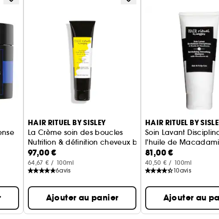
relative à 80%, 24h après application La texture crème-en-gel fluide et fondante de La Gelée Soin des
Boucles est adaptée aux cheveux ondulés : elle appor
ondulations sans les alourdir.
HAIR RITUEL BY SISLEY
HAIR RITUEL BY SISL
ense
La Crème soin des boucles
Soin Lavant Disciplin
Nutrition & définition cheveux bouclés à frisés
l'huile de Macadam
97,00 €
81,00 €
Shampoing cheveux
64,67 € / 100ml
40,50 € / 100ml
6
avis
10
avis
r
Ajouter au panier
Ajouter au pa