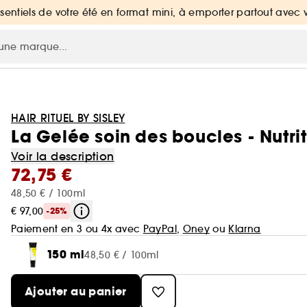
ssentiels de votre été en format mini, à emporter partout avec 
HAIR RITUEL BY SISLEY
La Gelée soin des boucles - Nutri
Voir la description
72,75 €
48,50 € / 100ml
€ 97,00
-25%
Paiement en 3 ou 4x avec
PayPal
,
Oney
ou
Klarna
150 ml
48,50 € / 100ml
Ajouter au panier