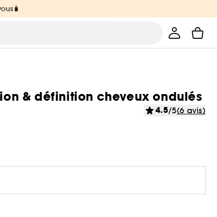
vous🧳
tion & définition cheveux ondulés
4.5
/5
(6 avis)