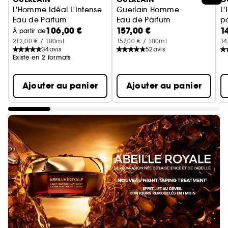
L'Homme Idéal L'Intense
Guerlain Homme
L'
Eau de Parfum
Eau de Parfum
p
106,00 €
157,00 €
1
E
À partir de
212,00 € / 100ml
157,00 € / 100ml
14
34
avis
52
avis
Existe en 2 formats
Ajouter au panier
Ajouter au panier