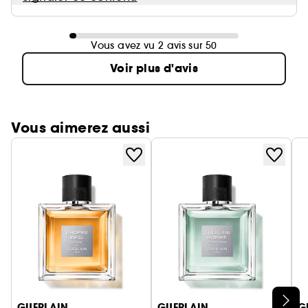
Vous avez vu 2 avis sur 50
Voir plus d'avis
Vous aimerez aussi
Ignorer le carrousel produits
GUERLAIN
GUERLAIN
G