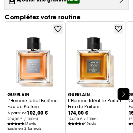
Offert
l'alcool jusqu'à ce qu'il prenne une belle couleur
ambrée chaleureuse.
Complétez votre routine
Ignorer le carrousel produits
GUERLAIN
GUERLAIN
G
L'Homme Idéal Extrême
L'Homme Idéal Le Parfum
G
Eau de Parfum
Eau de Parfum
E
102,00 €
174,00 €
1
À partir de
204,00 € / 100ml
174,00 € / 100ml
15
45
avis
19
avis
Existe en 2 formats