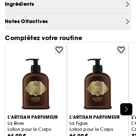
Ingrédients
Nuits, vaporisez L’Eau d’Ambre. Ce parfum oriental
a réuni les matériaux parmi les plus précieux du
monde de la parfumerie. En effet, le benjoin, le
Notes Olfactives
labdanum, les fèves tonka et le patchouli sont au
cœur de ce parfum séduisant et onirique.
Complétez votre routine
Ignorer le carrousel produits
L'ARTISAN PARFUMEUR
L'ARTISAN PARFUMEUR
L
La Rose
La Figue
L
Lotion pour le Corps
Lotion pour le Corps
C
64,00 €
64,00 €
3