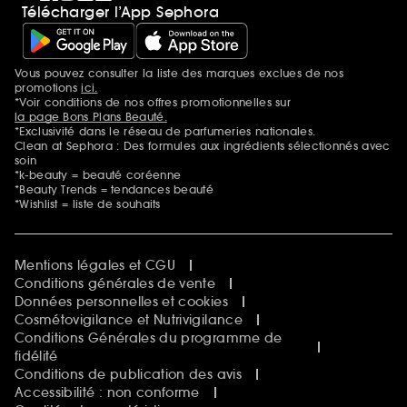
Télécharger l’App Sephora
Vous pouvez consulter la liste des marques exclues de nos
Mentions additionnelles
promotions
ici.
*Voir conditions de nos offres promotionnelles sur
la page Bons Plans Beauté.
*Exclusivité dans le réseau de parfumeries nationales.
Clean at Sephora : Des formules aux ingrédients sélectionnés avec
soin
*k-beauty = beauté coréenne
*Beauty Trends = tendances beauté
*Wishlist = liste de souhaits
Mentions légales et CGU
Conditions générales de vente
Données personnelles et cookies
Cosmétovigilance et Nutrivigilance
Conditions Générales du programme de
fidélité
Conditions de publication des avis
Accessibilité : non conforme