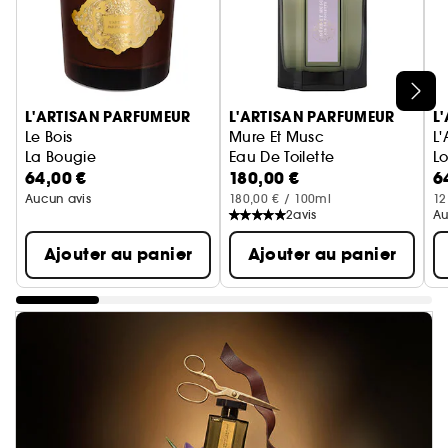
Ignorer le carrousel produits
L'ARTISAN PARFUMEUR
L'ARTISAN PARFUMEUR
L
Le Bois
Mure Et Musc
L
La Bougie
Eau De Toilette
Lo
64,00 €
180,00 €
6
Aucun avis
180,00 € / 100ml
12
2
avis
Au
Ajouter au panier
Ajouter au panier