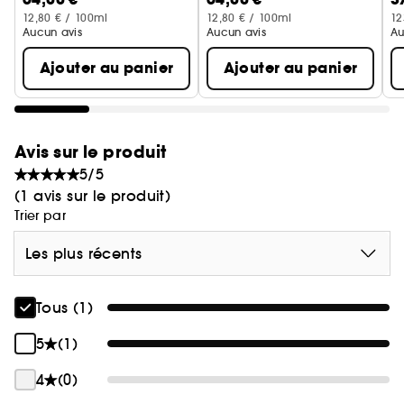
12,80 € / 100ml
12,80 € / 100ml
12
Aucun avis
Aucun avis
Au
Ajouter au panier
Ajouter au panier
Avis sur le produit
5/5
(1 avis sur le produit)
Trier par
Les plus récents
Tous (1)
5
(1)
4
(0)