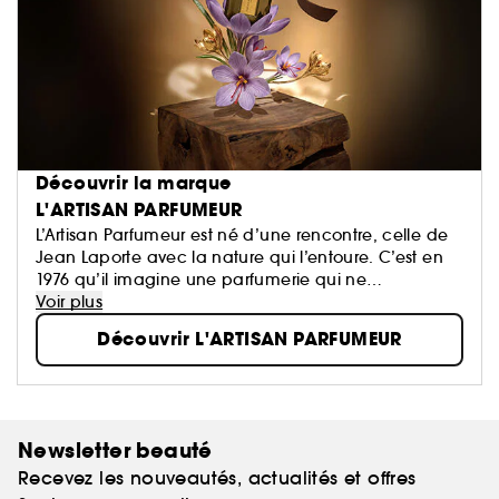
Découvrir la marque
L'ARTISAN PARFUMEUR
L’Artisan Parfumeur est né d’une rencontre, celle de
Jean Laporte avec la nature qui l’entoure. C’est en
1976 qu’il imagine une parfumerie qui ne
ressemblera à aucune autre. Donnant carte
Voir plus
blanche aux artisans parfumeurs, les créations de la
Découvrir L'ARTISAN PARFUMEUR
Maison sont empreintes d’audace et exaltent les
différentes facettes de la nature.
Newsletter beauté
Recevez les nouveautés, actualités et offres