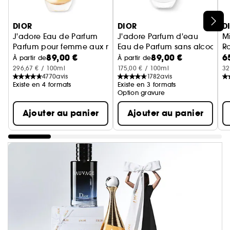
Ignorer le carrousel produits
DIOR
DIOR
D
J'adore Eau de Parfum
J'adore Parfum d'eau
Mi
Parfum pour femme aux notes solaires et florales
Eau de Parfum sans alcool - No
Ro
89,00 €
89,00 €
6
No
À partir de
À partir de
296,67 € / 100ml
175,00 € / 100ml
32
4770
avis
1782
avis
Existe en 4 formats
Existe en 3 formats
Option gravure
Ajouter au panier
Ajouter au panier