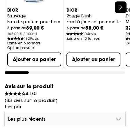
Ignorer le carrousel produits
DIOR
DIOR
D
Sauvage
Rouge Blush
D
Eau de parfum pour homme notes épicées et d'absolu van
Fard à joues et pommettes - 
Ma
89,00 €
58,00 €
3
À partir de
À partir de
165,00 € / 100ml
104
avis
Pr
1829
avis
Existe en 10 teintes
Existe en 6 formats
Ex
Option gravure
Ajouter au panier
Ajouter au panier
Avis sur le produit
4.1/5
(83 avis sur le produit)
Trier par
Les plus récents