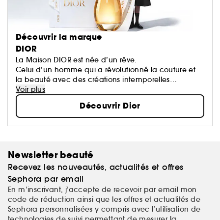
Découvrir la marque
DIOR
La Maison DIOR est née d’un rêve.
Celui d’un homme qui a révolutionné la couture et
la beauté avec des créations intemporelles
devenues des icônes.
Voir plus
Chaque création de la Maison porte une part de
Découvrir Dior
son rêve qui oeuvre pour un monde plus beau et
plus heureux.
Newsletter beauté
Recevez les nouveautés, actualités et offres
Sephora par email
En m’inscrivant, j’accepte de recevoir par email mon
code de réduction ainsi que les offres et actualités de
Sephora personnalisées y compris avec l’utilisation de
technologies de suivi permettant de mesurer la