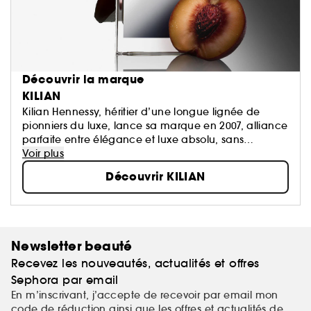
Découvrir la marque
KILIAN
Kilian Hennessy, héritier d’une longue lignée de
pionniers du luxe, lance sa marque en 2007, alliance
parfaite entre élégance et luxe absolu, sans
concessions. La marque célèbre une décennie de
Voir plus
révolution dans la parfumerie...
Découvrir KILIAN
Newsletter beauté
Recevez les nouveautés, actualités et offres
Sephora par email
En m’inscrivant, j’accepte de recevoir par email mon
code de réduction ainsi que les offres et actualités de