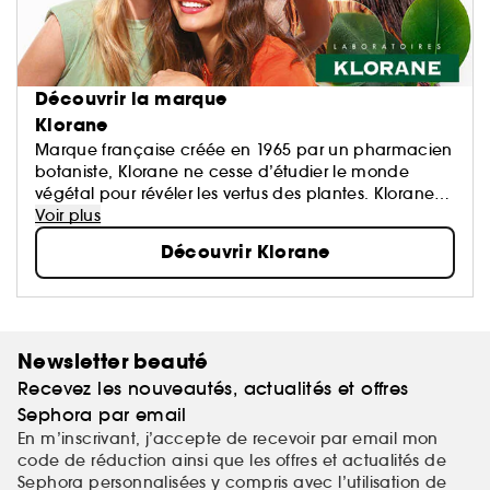
Découvrir la marque
Klorane
Marque française créée en 1965 par un pharmacien
botaniste, Klorane ne cesse d’étudier le monde
végétal pour révéler les vertus des plantes. Klorane
propose des formules haute tolérance,
Voir plus
écoresponsables et conçues à partir d’ingrédients
Découvrir Klorane
d’origine naturelle.
Des soins sûrs, écologiques et efficaces pour les
cheveux, corps et visage de toute la famille.
Newsletter beauté
Recevez les nouveautés, actualités et offres
Sephora par email
En m’inscrivant, j’accepte de recevoir par email mon
code de réduction ainsi que les offres et actualités de
Sephora personnalisées y compris avec l’utilisation de