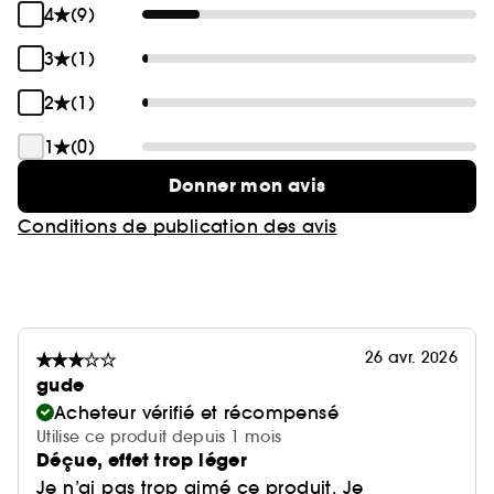
4
(9)
3
(1)
2
(1)
1
(0)
Donner mon avis
Conditions de publication des avis
26 avr. 2026
gude
Acheteur vérifié et récompensé
Utilise ce produit depuis 1 mois
Déçue, effet trop léger
Je n’ai pas trop aimé ce produit. Je