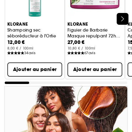
Ignorer le carrousel produits
KLORANE
KLORANE
K
Shampoing sec
Figuier de Barbarie
Ca
séboréducteur à l'Ortie
Masque repulpant 72h
A
12,00 €
27,00 €
1
L'original - Cheveux gras
Hydratation brillance
8,00 € / 100ml
10,80 € / 100ml
7,
34
avis
67
avis
Ajouter au panier
Ajouter au panier