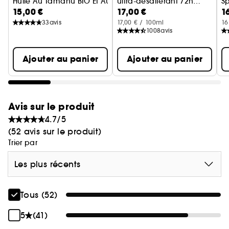
Huile Au Tamanu BIO Et Au Monoi - Cheveux Exposés Au Sol
ultra-désaltérant 72h
Sp
15,00 €
17,00 €
1
Hydratation brillance
33
avis
17,00 € / 100ml
16
1008
avis
Ajouter au panier
Ajouter au panier
Avis sur le produit
4.7/5
(52 avis sur le produit)
Trier par
Les plus récents
Tous (52)
5
(41)