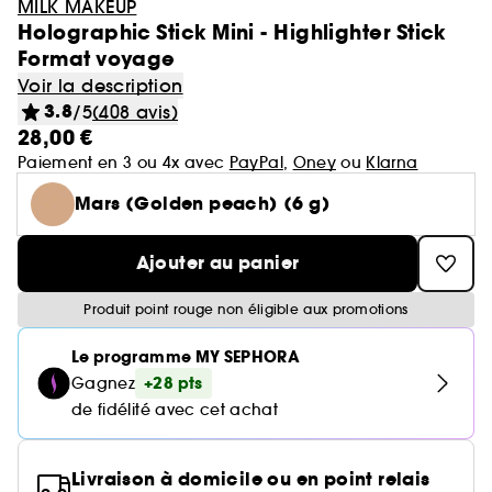
Coffrets parfum
Minis & formats voyage🧳
MILK MAKEUP
Laneige
GOA Organics
Teint
Holographic Stick Mini - Highlighter Stick
Cheveux
Yves Saint Laurent
Voir tout
Voir tout
Voir tout
Soin du corps
Maquillage mariée & invitée 💐
Korean Beauty 💙
Nos produits les mieux notés ⭐
Soin cheveux
Hourglass
Format voyage
One/Size
Voir tout
Parfum femme
Aestura
Coffret cheveux
Lèvres
Sephora Favorites
Auto-bronzant corps
Brumes & formats voyage
Nettoyants & démaquillants
Voir la description
Sol de Janeiro
Voir tout
Teint
Bain & Douche
Routine soin visage
SEPHORA edit
Corps et bain
Gisou
Coffrets parfum femme
3.8
/5
(408 avis)
Yeux
Voir tout
Parfum homme
Routine cheveux
Protection solaire corps
Teint ensoleillé & lumineux
Masques
28,00 €
Makeup by Mario
Crème hydratante
Byoma
Voir tout
Coffrets parfum homme
Voir tout
Lèvres
Soin corps homme
Soin Visage parapharmacie
Pinceaux & accessoires
Paiement en 3 ou 4x avec
PayPal
,
Oney
ou
Klarna
Eau de parfum
Après-soleil corps
Soins corps effet satiné
Sérums
Voir tout
Notes olfactives
Shampoing & apres shampoing
Gommage corps
Benefit
Mars (Golden peach) (6 g)
Fonds de teint
Bombes de bain
Voir tout
Eau de toilette
Voir tout
Yeux
Solaire
Découvrez notre marque
Accessoires Corps
Soins visage légers & frais
Eau de parfum
Lait hydratant
Voir tout
Voir tout
Besoins
Brume parfumée
Blush
Gel douche
Ajouter au panier
Rouge à lèvres
Parfum cheveux
Déodorant homme
Rituel cheveux après-soleil
Voir tout
Eau de toilette
Voir tout
Voir tout
Sourcils
Type de soin
Clean at Sephora 💛
Brume corps
Parfum floral
Shampoing
Anti cerne et Correcteur
Savon solide
Voir tout
Type de cheveux
Parfum de niche
Produit point rouge non éligible aux promotions
Gloss
Parfum solide
Gel douche & Savon
Korean Beauty
Mascara
Eau de cologne
Auto-bronzant visage
Trouvez votre routine Hydrate
Deodorant
Voir tout
Parfum vanillé
Voir tout
Après-shampoing & démêlant
Palette Maquillage
Masque visage
Highlighter
Hydratation & nutrition
Le programme MY SEPHORA
Lip oil
Soins corps parfumés
Soin hydratant
Voir tout
Outils & accessoires cheveux
Parfum enfant
Palette Yeux
Déodorants
Protection solaire visage
Guide teint Best Skin Ever
+28 pts
Gagnez
Soin des mains
Crayons et poudre sourcils
Parfum boisé
Crème de jour
Shampoing sec
Base de teint & Fixateur
Voir tout
Voir tout
Volume
Besoins
Pinceaux & éponges
de fidélité avec cet achat
Crayon à lèvres
Cheveux secs & abimés
Fards à paupières
Parfum
Guide pinceaux
Voir tout
Huile nourrissante
Parfum mixte
Coiffant et Fixant
Gel & Mascara Sourcils
Parfum sucré
Crème de nuit
Masque cheveux
Poudre de soleil
Palette Yeux
Masque tissu
Brillance & lissage
Baume à lèvres
Voir tout
Cheveux mixtes à gras
Soin visage homme
Ongles
Eyeliner
Nos produits soins Lift & Firm
Brosse & peigne
Livraison à domicile ou en point relais
Soin des pieds
Kit Sourcils
Sérum
Crème et soin sans rinçage