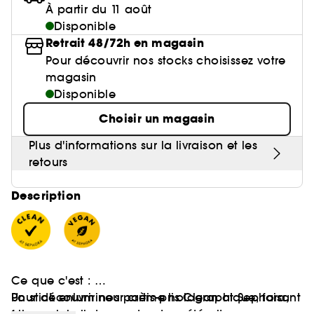
Poudre libre
Gravure personnalisée
Compléments alimentaires cheveux
Palette Teint
Masque crème
Anti-pelliculaire & apaisant
À partir du 11 août
Base lèvres & Repulpeur
Soin anti-imperfections
Cheveux ondulés, bouclés, frisés
Crayon yeux & khôl
Sephora Collection fête ses 30 ans
Voir tout
Lisseur & boucleur
Accessoires maquillage
Rasage
Disponible
Bar à sourcils Benefit
Contour des yeux
Sérum et huile
Poudre matifiante
Définition des boucles & ondulations
Lip combo
Parfums rechargeables 💛
Sephora Collection
Retrait 48/72h en magasin
Soin anti-rougeurs
Cheveux fins & sans volume
Base paupière
Coffret Soin
Sèche cheveux
Soin des lèvres
Soin entretien couleur
Pour découvrir nos stocks choisissez votre
Démaquillant & Nettoyant
Contouring
Démaquillant
Anti chute
Soin anti-rides & anti-âge
Cheveux colorés & méchés
magasin
Faux-cils
Bougies parfumées
Clean at Sephora 💛
Soin Hydratant & Défatigant
Gommage & peeling visage
Parfum cheveux
Disponible
BB crème & CC crème
Protection solaire
Voir tout
Accessoires visage
Sephora Collection
Soin hydratant
Cheveux blonds décolorés
Nettoyant & Gommage
Choisir un magasin
Bien-être
Huile visage
Shampoing solide
Quiz soin cheveux
Crème teintée
Protection chaleur
Nettoyant Moussant Visage
Soin anti tache
Voir tout
Clean at Sephora 💛
Sephora Collection
Soin anti-cernes
Plus d'informations sur la livraison et les
Soin des cils et sourcils
Gommage cuir chevelu
Palette Teint
Voir tout
Parfums à petits prix
Lotion tonique
retours
Soin pour les pores
Gua Sha & rouleau visage
Soin anti âge
Soin ciblé
Clean at Sephora 💛
Trouvez le fond de teint parfait
Parfum d'intérieur
Eau micellaire
Description
Soin éclat & anti-Fatigue
Appareil beauté visage
BB crème & CC crème
Huiles essentielles
Soin matifiant
Brosse nettoyante
Ce que c'est :
Un stick enlumineur crème holographique, faisant
Pour découvrir nos partis-pris Clean at Sephora,