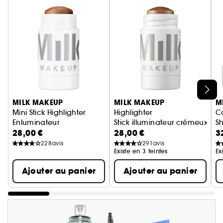
Ignorer le carrousel produits
MILK MAKEUP
MILK MAKEUP
M
Mini Stick Highlighter
Highlighter
Co
Enluminateur
Stick illuminateur crémeux
Sh
28,00 €
28,00 €
3
Il
vi
228
avis
291
avis
Existe en 3 teintes
Ex
Ajouter au panier
Ajouter au panier