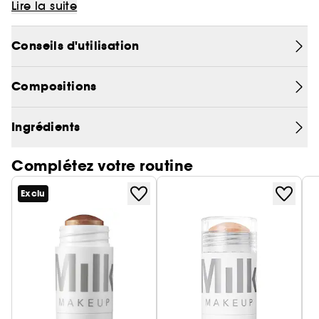
fureur, rempli de poudre de météorite pour un
cliquez
ici
Lire la suite
éclat prismatique sur les joues, les lèvres et les
Vegan :
yeux.
Des produits sans ingrédient d’origine
Conseils d'utilisation
animale.
Ce qu'il fait :
Illuminez vos pommettes, vos lèvres et vos
Compositions
paupières avec ce stick enlumineur crème
holographique multi-usage.
Ingrédients
Composé de poudre de météorite et de perles
crépusculaires, ainsi que de beurre de mangue
Complétez votre routine
hydratant, d'huile de noix de coco et d'huile
d'avocat, cet enlumineur ultra-malléable et
Exclu
velouté confère un éclat irréel qui nourrit
simultanément la peau.
Sa formule lisse est modulable, vous pouvez donc
la superposer pour augmenter votre effet
galactique. Les nouvelles nuances Supernova
(lavande holographique), Mars (pêche dorée