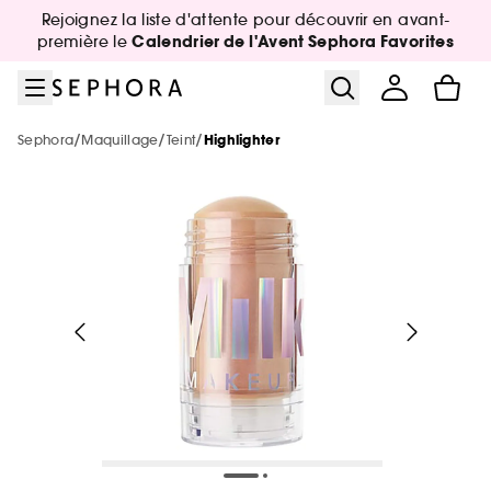
Aller au menu
Aller au contenu principal
Aller au pied de page
Rejoignez la liste d'attente pour découvrir en avant-
Nouveautés & Tendances
Bons plans & Cadeaux
Sephora Collection
Summer Vibes
Corps & Bain
Soin Visage
Maquillage
Cheveux
Marques
Parfum
Calendrier de l'Avent Sephora Favorites
première le
Voir tout
Voir tout
Voir tout
Voir tout
Voir tout
Voir tout
Voir tout
Voir tout
Voir tout
Voir tout
/
/
/
Sephora
Maquillage
Teint
Highlighter
Sélection été par catégorie
Nouvelles marques
-25% sur une sélection maquillage
Jusqu'à -30% sur une sélection de
Jusqu'à -30% sur une sélection soin
Jusqu'à -30% sur une sélection soin
Jusqu'à -30% sur une sélection cheveux
De A à Z
Voir tout
Tous nos bons plans beauté
parfums
Voir tout
Voir tout
Nouveautés par catégorie
Top marques
Nos offres web
Protection solaire & bronzage
Nouveautés
Nouveautés
Nouveautés
-25% sur une sélection de la marque
Nouveautés
Nouveautés
REDKEN
Maquillage
Phlur
Voir tout
Voir tout
Voir tout
Minis & formats voyage 🧳
Marques tendances
Meilleures ventes 🔥
Meilleures ventes 🔥
Meilleures ventes 🔥
The Next BIG Thing
Nouveau! Collection corps & bain
Exclusions des promotions
Meilleures ventes 🔥
Nouveautés
Parfum
Merit Beauty
Maquillage
Sephora Collection
Parfum : Jusqu'à -30% sur une sélection
Voir tout
Voir tout
Uniquement chez Sephora
Look de festival
Uniquement chez Sephora
Uniquement chez Sephora
Minis & formats voyage🧳
Nouveautés testées en vidéo
Meilleures ventes 🔥
Cadeaux des marques 🎁
Soin visage & corps
Medicube
Uniquement chez Sephora
Meilleures ventes 🔥
Parfum
Dior
Maquillage : -25% sur une sélection
Minis coffrets
Kayali
Voir tout
Maquillage
Petits prix
Minis & formats voyage🧳
Minis & formats voyage🧳
Coffret corps & bain
Maquillage mariée & invitée 💐
Marques testées en vidéo
Cartes cadeaux
Cheveux
Anua
Soin Visage
Erborian
Soin : Jusqu'à -30% sur une sélection
Minis & formats voyage🧳
Uniquement chez Sephora
Favoris format voyage
Yepoda
Charlotte Tilbury
Authentic Beauty Concept
Voir tout
Produits solaires corps
Beauty Trends
Soin visage
Beauty Trends
Coffrets maquillage
Coffret Soin Visage
Sephora Prize 🏆
Corps & Bain
Chanel
Cheveux : Jusqu'à -30% sur une sélection
Kérastase