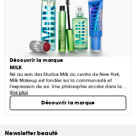
Découvrir la marque
MILK
Né au sein des Studios Milk au centre de New-York,
Milk Makeup est fondée sur la communauté et
l’expression de soi. Une philosophie encrée dans la
liberté de vivre son look et de célébrer ce qui le rend
Voir plus
unique.
Découvrir la marque
Qu’il s’agisse de l’Hydro Grip Primer and Setting
Spray, produit primé devenu viral, ou des best-sellers
Lip + Cheek et Matte Bronzer Sticks, Milk Makeup
s’efforce de créer des produits innovants, 100%
vegans, cruelty-free et enrichis en soin pour votre
Newsletter beauté
peau.