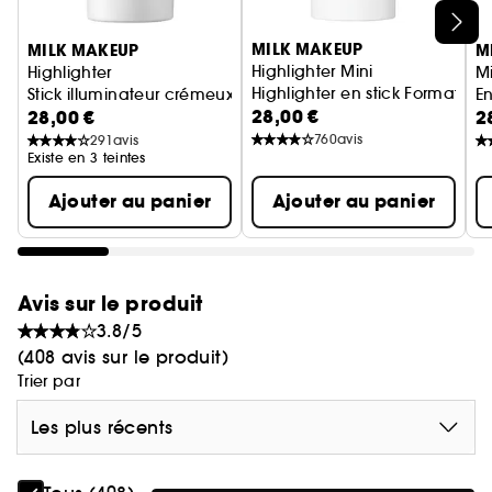
holographique) et Stardust (rose holographique)
Ignorer le carrousel produits
peuvent être appliquées seules ou superposées
MILK MAKEUP
MILK MAKEUP
M
pour illuminer les pommettes.
Highlighter Mini
Highlighter
Mi
Ils peuvent également être utilisés pour ajouter
Highlighter en stick Format v
Stick illuminateur crémeux
E
une dimension holographique sur les lèvres, les
28,00 €
28,00 €
2
paupières et le corps pour tous les teints de
760
avis
291
avis
Existe en 3 teintes
peau.
La technologie Milk Melt aide la formule à
Ajouter au panier
Ajouter au panier
pénétrer dans la peau au contact et à s'estomper
parfaitement.
Avis sur le produit
3.8/5
(408 avis sur le produit)
Trier par
Les plus récents