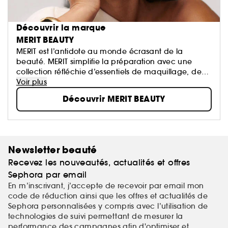
Découvrir la marque
MERIT BEAUTY
MERIT est l’antidote au monde écrasant de la
beauté. MERIT simplifie la préparation avec une
collection réfléchie d’essentiels de maquillage, de
soins de la peau et de parfums, conçus pour un
Voir plus
usage quotidien en toute simplicité — des produits
Découvrir MERIT BEAUTY
que vous utiliserez chaque jour et qui vous
accompagneront pendant des années.
Newsletter beauté
Recevez les nouveautés, actualités et offres
Sephora par email
En m’inscrivant, j’accepte de recevoir par email mon
code de réduction ainsi que les offres et actualités de
Sephora personnalisées y compris avec l’utilisation de
technologies de suivi permettant de mesurer la
performance des campagnes afin d'optimiser et