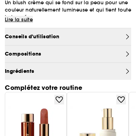
Un blush crème qui se fond sur la peau pour une
couleur naturellement lumineuse et qui tient toute
la journée.
Lire la suite
Une texture légère et modulable qui offre un éclat
longue tenue, sans effet masque ni sensation de
Conseils d'utilisation
lourdeur.
Formulé sans ingrédient comédogène.
Vegan :
Compositions
Des produits sans ingrédient d’origine
animale.
Pour découvrir nos partis-pris Clean at Sephora,
Ingrédients
cliquez
ici
Complétez votre routine