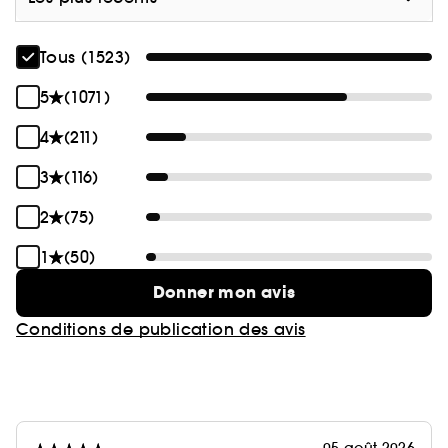
Tous (1523)
5
(1071)
4
(211)
3
(116)
2
(75)
1
(50)
Donner mon avis
Conditions de publication des avis