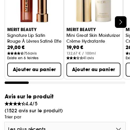
Ignorer le carrousel produits
MERIT BEAUTY
MERIT BEAUTY
M
Signature Lip Satin
Mini Great Skin Moisturizer
Si
Rouge À Lèvres Satiné Effet Seconde Peau
Crème Hydratante
Cr
29,00 €
19,90 €
2
756
avis
132,67 € / 100ml
Existe en 6 teintes
41
avis
Ex
Ajouter au panier
Ajouter au panier
Avis sur le produit
4.4/5
(1522 avis sur le produit)
Trier par
Les plus récents