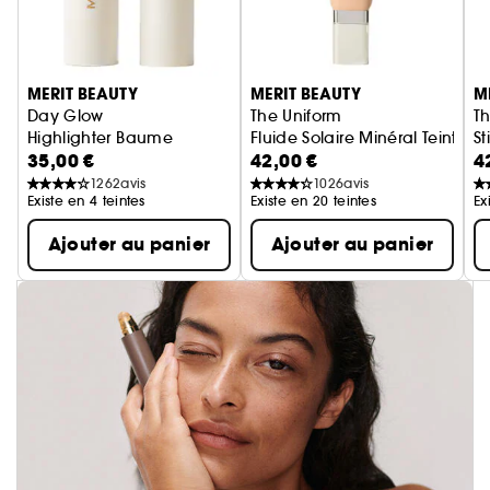
Ignorer le carrousel produits
MERIT BEAUTY
MERIT BEAUTY
M
Day Glow
The Uniform
Th
Highlighter Baume
Fluide Solaire Minéral Teinté S
St
35,00 €
42,00 €
4
1262
avis
1026
avis
Existe en 4 teintes
Existe en 20 teintes
Ex
Ajouter au panier
Ajouter au panier