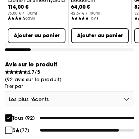
Crème Parfumée Hydratante
Déodorant
G
114,00 €
64,00 €
8
76,00 € / 100ml
42,67 € / 100ml
32
6
avis
1
avis
Ajouter au panier
Ajouter au panier
Avis sur le produit
4.7/5
(92 avis sur le produit)
Trier par
Les plus récents
Tous (92)
5
(77)