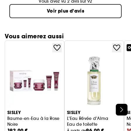
Vous avez vu 2 avis sur 92
Voir plus d'avis
Vous aimerez aussi
O
Ignorer le carrousel produits
SISLEY
SISLEY
S
Baume-en-Eau à la Rose
L'Eau Rêvée d'Alma
M
Noire
Eau de toilette
No
192,00 €
96,00 €
1
Coffret Programme Découverte
À partir de