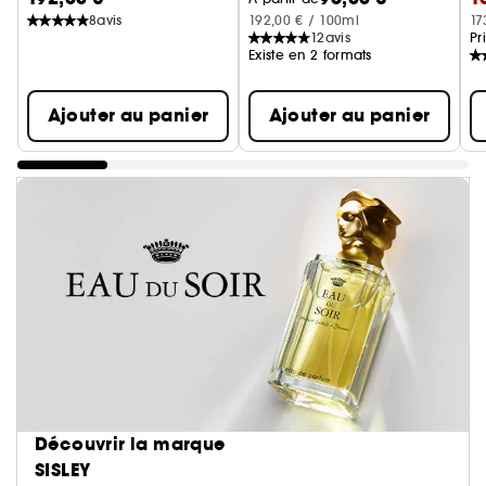
8
avis
192,00 € / 100ml
17
12
avis
Pr
Existe en 2 formats
Ajouter au panier
Ajouter au panier
Découvrir la marque
SISLEY