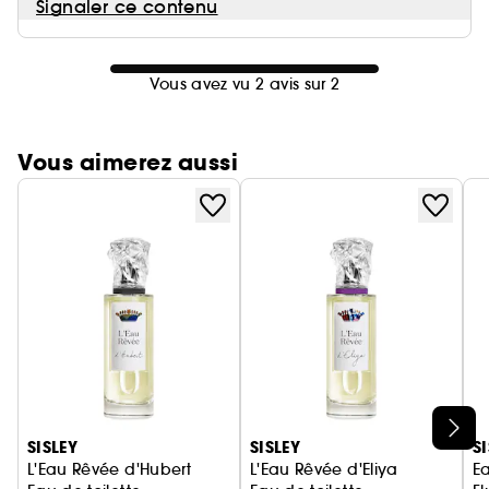
Signaler ce contenu
Vous avez vu 2 avis sur 2
Vous aimerez aussi
Ignorer le carrousel produits
SISLEY
SISLEY
S
L'Eau Rêvée d'Hubert
L'Eau Rêvée d'Eliya
E