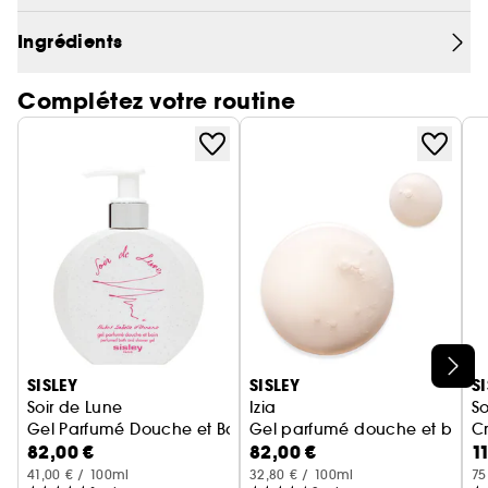
à toutes les occasions et convient aussi bien aux
hommes qu'aux femmes.
Ingrédients
Complétez votre routine
Ignorer le carrousel produits
SISLEY
SISLEY
S
Soir de Lune
Izia
So
Gel Parfumé Douche et Bain
Gel parfumé douche et bain
C
82,00 €
82,00 €
1
41,00 € / 100ml
32,80 € / 100ml
75