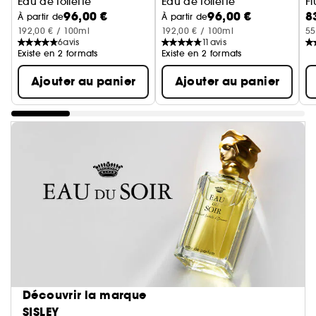
Eau de toilette
Eau de toilette
Fl
96,00 €
96,00 €
8
À partir de
À partir de
192,00 € / 100ml
192,00 € / 100ml
55
6
avis
11
avis
Existe en 2 formats
Existe en 2 formats
Ajouter au panier
Ajouter au panier
Découvrir la marque
SISLEY