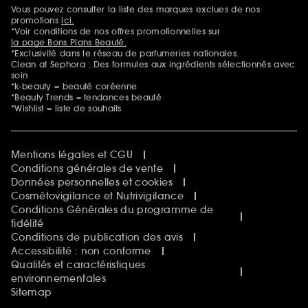
Sephora Beautiful Club
Vous pouvez consulter la liste des marques exclues de nos
Mentions additionnelles
Clean at Sephora
promotions
ici.
Idées & Inspirations Beauté
*Voir conditions de nos offres promotionnelles sur
la page Bons Plans Beauté.
*Exclusivité dans le réseau de parfumeries nationales.
Clean at Sephora : Des formules aux ingrédients sélectionnés avec
soin
*k-beauty = beauté coréenne
*Beauty Trends = tendances beauté
*Wishlist = liste de souhaits
Mentions légales et CGU
Conditions générales de vente
Données personnelles et cookies
Cosmétovigilance et Nutrivigilance
Conditions Générales du programme de
fidélité
Conditions de publication des avis
Accessibilité : non conforme
Qualités et caractéristiques
environnementales
Sitemap