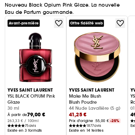
Nouveau Black Opium Pink Glaze. La nouvelle
Eau de Parfum gourmande.
Avant-première
Offre fidélité web
Ignorer le carrousel produits
YVES SAINT LAURENT
YVES SAINT LAURENT
Y
YSL BLACK OPIUM Pink
Make Me Blush
YS
Glaze
Blush Poudre
Ro
Eau de Parfum femme ambrée florale & note de fraise
30 ml
44 Nude Lavallière (5 g)
01
79,00 €
41,25 €
4
À partir de
263,33 € / 100ml
Prix d'origine :
55,00 €
-25%
75
avis
1877
avis
Ex
Existe en 3 formats
Existe en 14 teintes