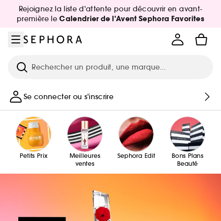
Aller au menu
Aller au contenu principal
Aller au pied de page
Rejoignez la liste d'attente pour découvrir en avant-
Calendrier de l'Avent Sephora Favorites
première le
Recherche
Se connecter ou s'inscrire
Petits Prix
Meilleures
Sephora Edit
Bons Plans
ventes
Beauté