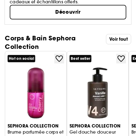
cadeaux et échantillons offerts.
Découvrir
Corps & Bain Sephora
Voir tout
Collection
Hot on social
Best seller
E
Ignorer le carrousel produits
SEPHORA COLLECTION
SEPHORA COLLECTION
S
Brume parfumée corps et
Gel douche douceur
B