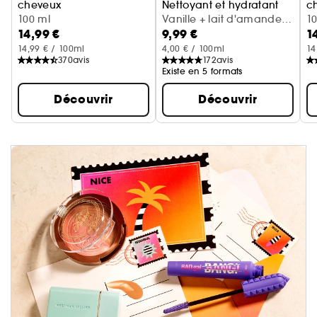
cheveux
Nettoyant et hydratant
c
Cerise + crème fouettée
100 ml
Vanille + lait d'amande
Va
1
14,99 €
9,99 €
1
(300 ml)
14,99 € / 100ml
4,00 € / 100ml
14
370
avis
172
avis
Existe en 5 formats
Découvrir
Découvrir