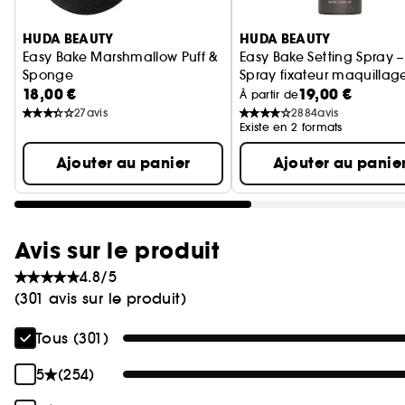
HUDA BEAUTY
HUDA BEAUTY
Easy Bake Marshmallow Puff &
Easy Bake Setting Spray –
Sponge
Spray fixateur maquillag
18,00 €
19,00 €
Houppette et éponge beauté
tenue 16 h
À partir de
27
avis
2884
avis
Existe en 2 formats
Ajouter au panier
Ajouter au panie
Avis sur le produit
4.8/5
(301 avis sur le produit)
Tous (301)
5
(254)