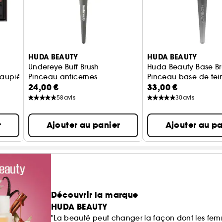
HUDA BEAUTY
HUDA BEAUTY
Undereye Buff Brush
Huda Beauty Base Br
paupières
Pinceau anticernes
Pinceau base de tei
24,00 €
33,00 €
58
avis
30
avis
r
Ajouter au panier
Ajouter au pa
Découvrir la marque
HUDA BEAUTY
"La beauté peut changer la façon dont les fem