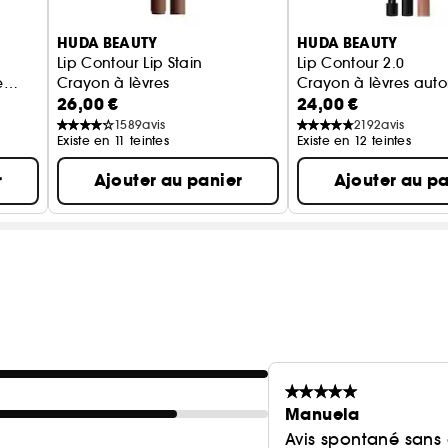
HUDA BEAUTY
HUDA BEAUTY
Lip Contour Lip Stain
Lip Contour 2.0
e
Crayon à lèvres
Crayon à lèvres aut
26,00 €
24,00 €
1589
avis
2192
avis
Existe en 11 teintes
Existe en 12 teintes
r
Ajouter au panier
Ajouter au pa
Manuela
Avis spontané sans