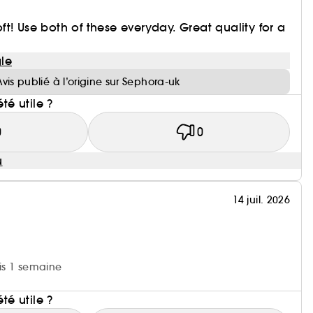
t! Use both of these everyday. Great quality for a
le
Avis publié à l’origine sur Sephora-uk
été utile ?
0
0
u
14 juil. 2026
uis 1 semaine
i
été utile ?