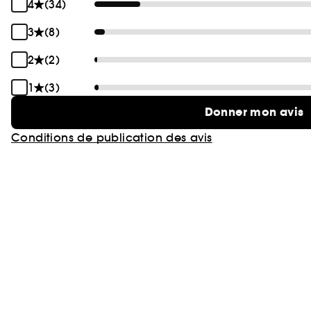
4
(34)
3
(8)
2
(2)
1
(3)
Donner mon avis
Conditions de publication des avis