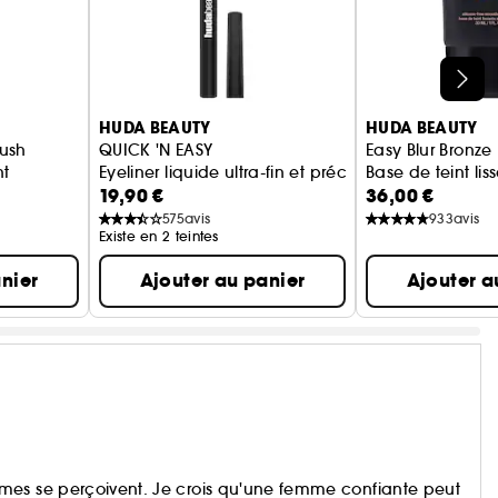
HUDA BEAUTY
HUDA BEAUTY
ush
QUICK 'N EASY
Easy Blur Bronz
nt
Eyeliner liquide ultra-fin et précis
Base de teint lis
19,90 €
36,00 €
575
avis
933
avis
Existe en 2 teintes
nier
Ajouter au panier
Ajouter a
mes se perçoivent. Je crois qu'une femme confiante peut