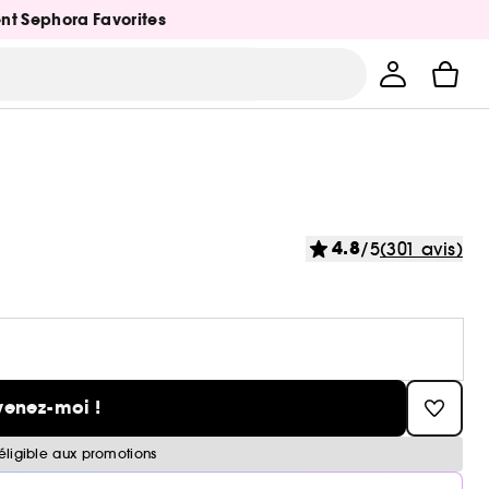
ent Sephora Favorites
4.8
/5
(301 avis)
venez-moi !
éligible aux promotions