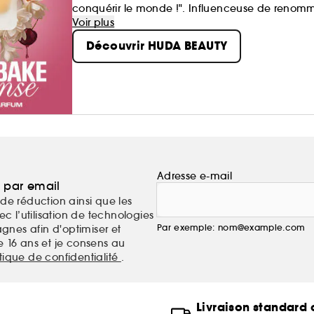
conquérir le monde !". Influenceuse de reno
la marque Huda Beauty. Ce qui a commencé c
Voir plus
international...
Découvrir HUDA BEAUTY
Adresse e-mail
a par email
de réduction ainsi que les
c l’utilisation de technologies
Par exemple: nom@example.com
nes afin d'optimiser et
e 16 ans et je consens au
itique de confidentialité
.
Livraison standard o