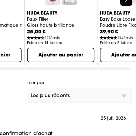
HUDA BEAUTY
HUDA BEAUTY
Faux Filler
Easy Bake Loos
omatique mat
Gloss haute brilliance
Poudre Libre Fix
25,00 €
39,90 €
2278
avis
1348
avis
Existe en 14 teintes
Existe en 2 teintes
nier
Ajouter au panier
Ajouter a
Trier par
Les plus récents
25 juil. 2026
 confirmation d'achat