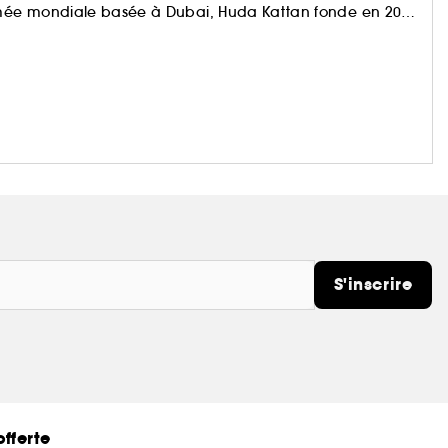
mmée mondiale basée à Dubai, Huda Kattan fonde en 2013
omme une passion est aujourd'hui devenu un succès
S'inscrire
fferte