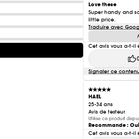
Love these
Super handy and sof
little price.
Traduire avec Goog
Cet avis vous a-t-il 
Signaler ce conten
HAEL
25-34 ans
Avis de testeur
Utilise ce produit dep
Recommande : Ou
Cet avis vous a-t-il 