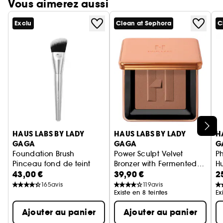
Vous aimerez aussi
Exclu
Clean at Sephora
C
Ignorer le carrousel produits
HAUS LABS BY LADY
HAUS LABS BY LADY
H
GAGA
GAGA
G
Foundation Brush
Power Sculpt Velvet
Ph
Pinceau fond de teint
Bronzer with Fermented
Hu
43,00 €
39,90 €
2
Arnica
Poudre de soleil
165
avis
119
avis
Existe en 8 teintes
Ex
Ajouter au panier
Ajouter au panier