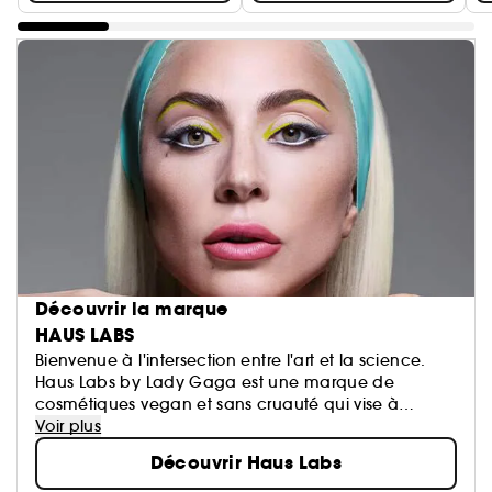
Découvrir la marque
HAUS LABS
Bienvenue à l'intersection entre l'art et la science.
Haus Labs by Lady Gaga est une marque de
cosmétiques vegan et sans cruauté qui vise à
répandre la bienveillance, la bravoure et la
Voir plus
créativité par le biais d'un maquillage de haute
Découvrir Haus Labs
technologie, à haute pigmentation et de haute
performance pour tous.