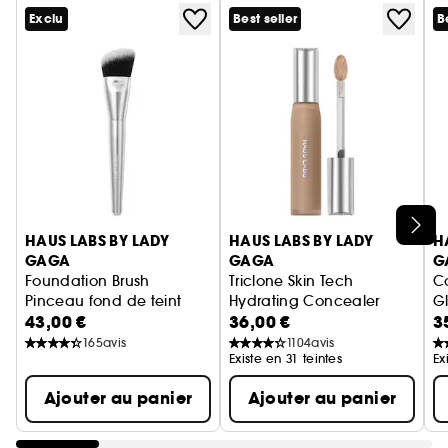
Exclu
Best seller
B
Ignorer le carrousel produits
HAUS LABS BY LADY
HAUS LABS BY LADY
H
GAGA
GAGA
G
Foundation Brush
Triclone Skin Tech
C
Pinceau fond de teint
Hydrating Concealer
G
43,00 €
36,00 €
3
Correcteur à l'arnica ferment
Bl
B
165
avis
1104
avis
Existe en 31 teintes
Ex
Ajouter au panier
Ajouter au panier