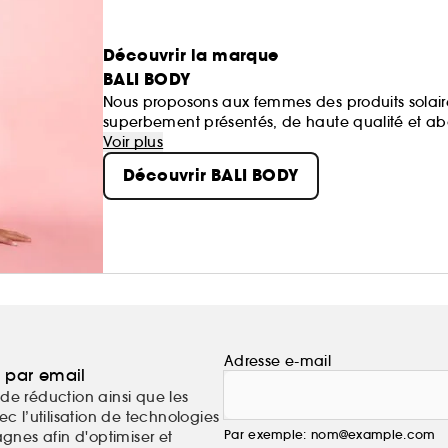
Découvrir la marque
BALI BODY
Nous proposons aux femmes des produits solaire
superbement présentés, de haute qualité et ab
Chez Bali Body, notre objectif est de faire en so
Voir plus
avec vous, en tout lieu et en toute occasion. Ba
Découvrir BALI BODY
Adresse e-mail
a par email
de réduction ainsi que les
c l’utilisation de technologies
Par exemple: nom@example.com
nes afin d'optimiser et