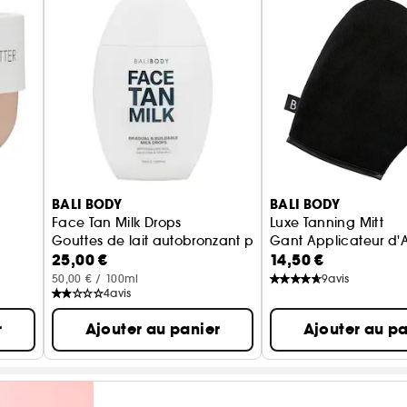
BALI BODY
BALI BODY
Face Tan Milk Drops
Luxe Tanning Mitt
Gouttes de lait autobronzant pour le visage
Gant Applicateur d'
25,00 €
14,50 €
50,00 € / 100ml
9
avis
4
avis
r
Ajouter au panier
Ajouter au pa