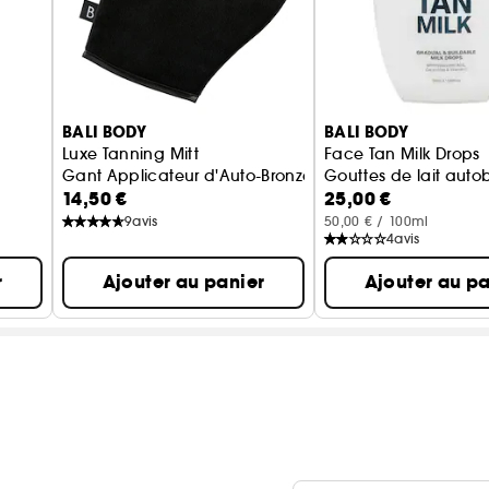
BALI BODY
BALI BODY
Luxe Tanning Mitt
Face Tan Milk Drops
Gant Applicateur d'Auto-Bronzant
Gouttes de lait auto
14,50 €
25,00 €
9
avis
50,00 € / 100ml
4
avis
r
Ajouter au panier
Ajouter au pa