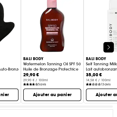
BALI BODY
BALI BODY
Watermelon Tanning Oil SPF 50
Self Tanning Milk
Auto-Bronzant
Huile de Bronzage Protectrice
Lait autobronzan
29,90 €
35,00 €
29,90 € / 100ml
14,58 € / 100ml
5
avis
13
avis
nier
Ajouter au panier
Ajouter a