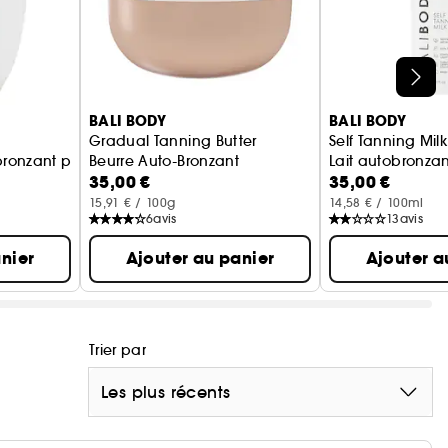
BALI BODY
BALI BODY
Gradual Tanning Butter
Self Tanning Milk
bronzant pour le visage
Beurre Auto-Bronzant
Lait autobronzan
35,00 €
35,00 €
15,91 € / 100g
14,58 € / 100ml
6
avis
13
avis
nier
Ajouter au panier
Ajouter a
Trier par
Les plus récents