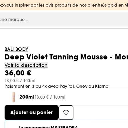
ez-vous inspirer par les avis produits de nos client(e)s gold en v
BALI BODY
Deep Violet Tanning Mousse - Mou
Voir la description
36,00 €
18,00 € / 100ml
Paiement en 3 ou 4x avec
PayPal
,
Oney
ou
Klarna
200ml
18,00 € / 100ml
Ajouter au panier
Le programme MY SEPHORA