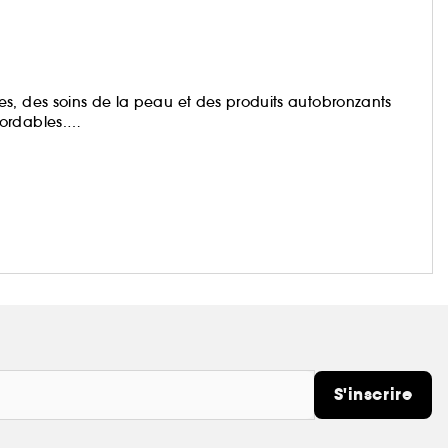
s, des soins de la peau et des produits autobronzants
ordables.
rte que vous puissiez toujours emporter un rayon de soleil
li Body, un concentré de soleil, dans une bouteille.
S'inscrire