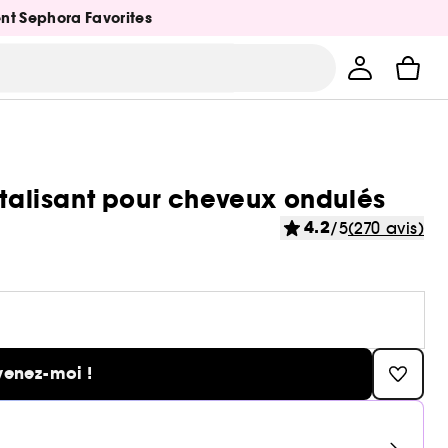
ent Sephora Favorites
italisant pour cheveux ondulés
4.2
/5
(270 avis)
venez-moi !