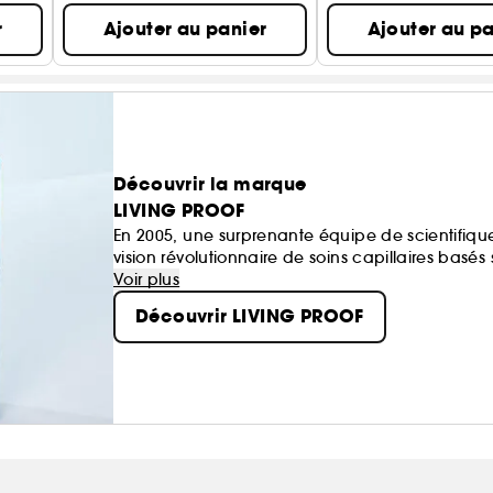
r
Ajouter au panier
Ajouter au pa
Découvrir la marque
LIVING PROOF
En 2005, une surprenante équipe de scientifique
vision révolutionnaire de soins capillaires basés
action : nous sommes à la pointe de l'innovation 
Voir plus
les types de cheveux.
Découvrir LIVING PROOF