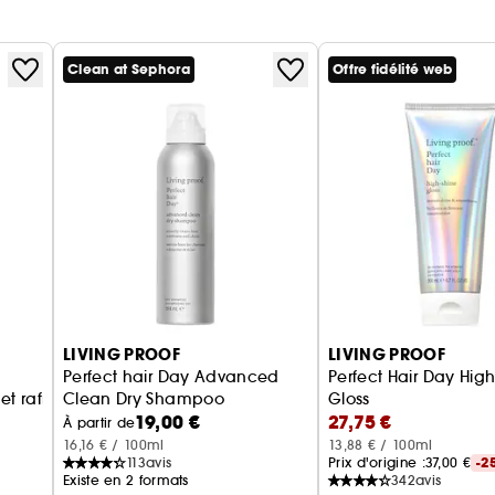
Clean at Sephora
Offre fidélité web
LIVING PROOF
LIVING PROOF
Perfect hair Day Advanced
Perfect Hair Day Hig
et rafraichissant
Clean Dry Shampoo
Gloss
19,00 €
27,75 €
shampoing sec ultime
soin brillance et do
À partir de
16,16 € / 100ml
13,88 € / 100ml
113
avis
Prix d'origine :
37,00 €
-2
Existe en 2 formats
342
avis