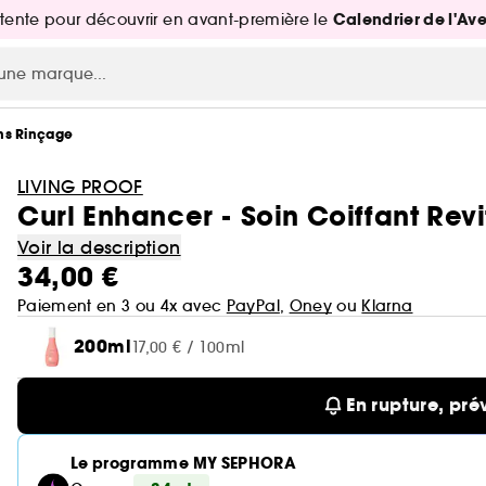
Calendrier de l'Av
attente pour découvrir en avant-première le
ns Rinçage
LIVING PROOF
Curl Enhancer - Soin Coiffant Rev
Voir la description
34,00 €
Paiement en 3 ou 4x avec
PayPal
,
Oney
ou
Klarna
200ml
17,00 € / 100ml
En rupture, pré
Le programme MY SEPHORA