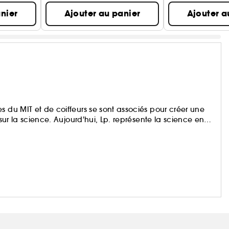
nier
Ajouter au panier
Ajouter a
s du MIT et de coiffeurs se sont associés pour créer une
 sur la science. Aujourd'hui, Lp. représente la science en
scientifique et nous offrons des résultats inédits à tous