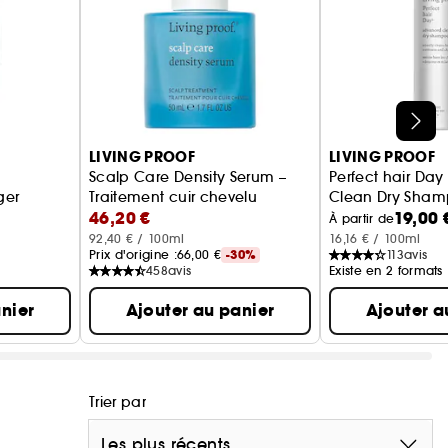
LIVING PROOF
LIVING PROOF
Scalp Care Density Serum –
Perfect hair Da
ger
Traitement cuir chevelu
Clean Dry Sha
46,20 €
19,00 
shampoing sec 
À partir de
92,40 € / 100ml
16,16 € / 100ml
Prix d'origine :
66,00 €
-30%
113
avis
458
avis
Existe en 2 formats
nier
Ajouter au panier
Ajouter a
Trier par
Les plus récents