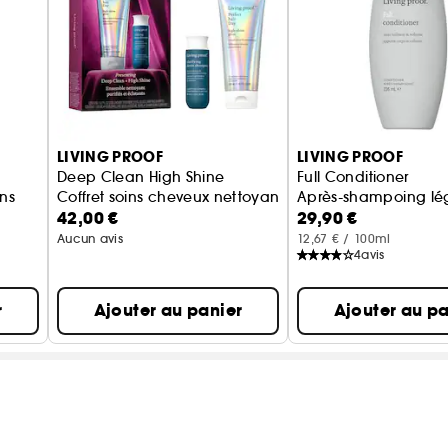
LIVING PROOF
LIVING PROOF
Deep Clean High Shine
Full Conditioner
ons
Coffret soins cheveux nettoyants et brillance
Après-shampoing lé
42,00 €
29,90 €
Aucun avis
12,67 € / 100ml
4
avis
r
Ajouter au panier
Ajouter au pa