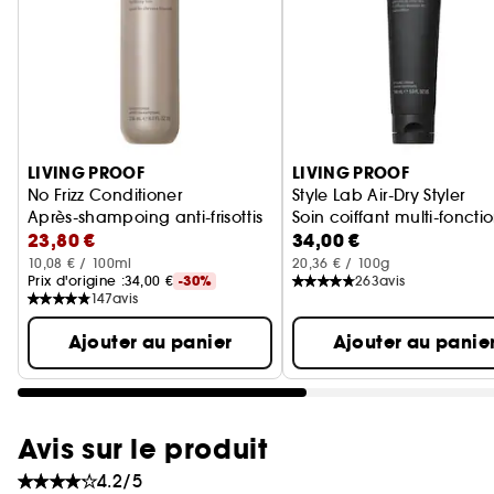
Ignorer le carrousel produits
LIVING PROOF
LIVING PROOF
No Frizz Conditioner
Style Lab Air-Dry Styler
Après-shampoing anti-frisottis
Soin coiffant multi-foncti
23,80 €
34,00 €
10,08 € / 100ml
20,36 € / 100g
Prix d'origine :
34,00 €
-30%
263
avis
147
avis
Ajouter au panier
Ajouter au panie
Avis sur le produit
4.2/5