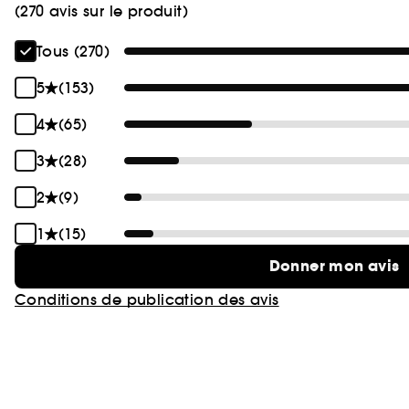
(270 avis sur le produit)
Tous (270)
5
(153)
4
(65)
3
(28)
2
(9)
1
(15)
Donner mon avis
Conditions de publication des avis