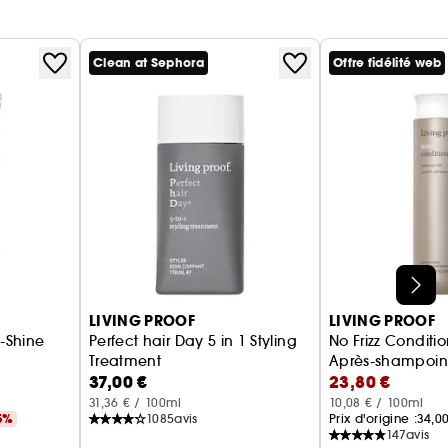
Clean at Sephora
Offre fidélité web
LIVING PROOF
LIVING PROOF
h-Shine
Perfect hair Day 5 in 1 Styling
No Frizz Conditio
Treatment
Après-shampoing 
37,00 €
23,80 €
uceur sous la douche
Soin coiffant 5-en-1
31,36 € / 100ml
10,08 € / 100ml
5%
1085
avis
Prix d'origine :
34,0
147
avis