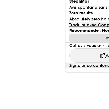
StephMor
Avis spontané sans
Zero results
Absolutely zero hold
Traduire avec Goog
Recommande : No
A
Cet avis vous a-t-il 
Signaler ce conten