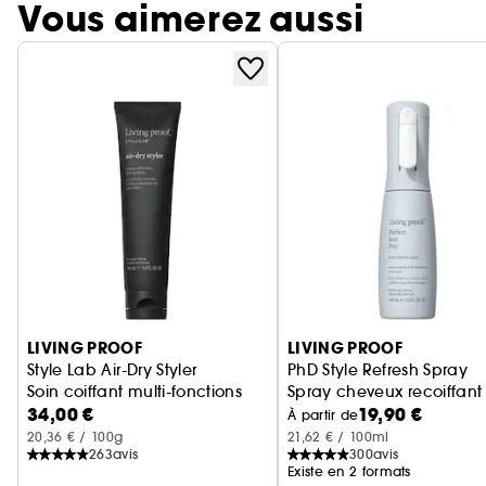
Vous aimerez aussi
Ignorer le carrousel produits
LIVING PROOF
LIVING PROOF
Style Lab Air-Dry Styler
PhD Style Refresh Spray
Soin coiffant multi-fonctions
Spray cheveux recoiffant 
34,00 €
19,90 €
À partir de
20,36 € / 100g
21,62 € / 100ml
263
avis
300
avis
Existe en 2 formats