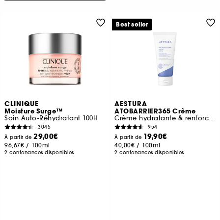
Best seller
CLINIQUE
AESTURA
Moisture Surge™
ATOBARRIER365 Crème
Soin Auto-Réhydratant 100H
Crème hydratante & renforcant la barrière cutanée
3045
954
29,00€
19,90€
À partir de
À partir de
96,67€
/
100ml
40,00€
/
100ml
2 contenances disponibles
2 contenances disponibles