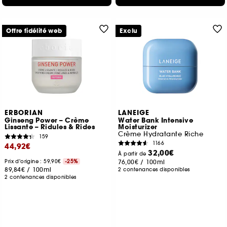
Offre fidélité web
Exclu
ERBORIAN
LANEIGE
Ginseng Power – Crème
Water Bank Intensive
Lissante – Ridules & Rides
Moisturizer
Crème Hydratante Riche
159
1166
44,92€
32,00€
À partir de
Prix d'origine : 59,90€
-25%
76,00€
/
100ml
89,84€
/
100ml
2 contenances disponibles
2 contenances disponibles