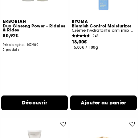
ERBORIAN
BYOMA
Duo Ginseng Power – Ridules
Blemish Control Moisturizer
& Rides
Crème hydratante anti imperfections
80,92€
245
18,00€
Prix d'origine :
107,90€
15,00€
/
100g
2 produits
Découvrir
Ajouter au panier