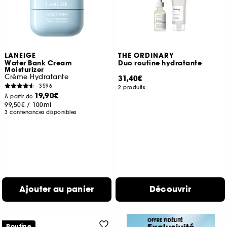
LANEIGE
THE ORDINARY
Water Bank Cream
Duo routine hydratante
Moisturizer
Crème Hydratante
31,40€
3596
2 produits
19,90€
À partir de
99,50€
/
100ml
3 contenances disponibles
Ajouter au panier
Découvrir
Routine