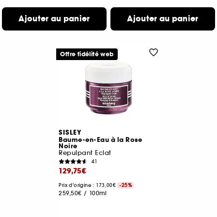
Ajouter au panier
Ajouter au panier
Offre fidélité web
SISLEY
Baume-en-Eau à la Rose
Noire
Repulpant Eclat
41
129,75€
Prix d'origine : 173,00€
-25%
259,50€
/
100ml