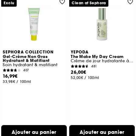
Exclu
Clean at Sephora
SEPHORA COLLECTION
YEPODA
Gel-Crème Non Gras
The Make My Day Cream
Hydratant & Matifiant
Crème de jour hydratante à la Centella Asiatica
Soin hydratant & matifiant
481
407
26,00€
16,99€
52,00€
/
100ml
33,98€
/
100ml
Ajouter au panier
Ajouter au panier