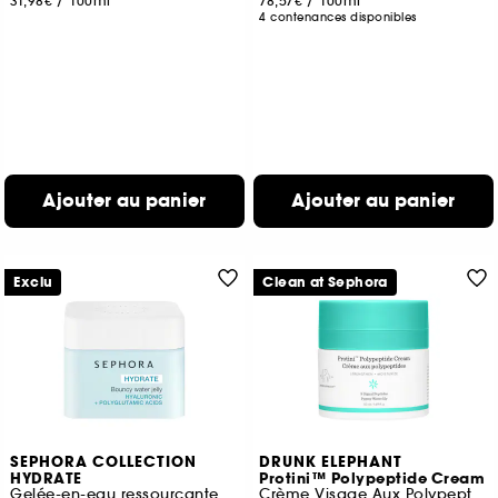
31,98€
/
100ml
78,57€
/
100ml
4 contenances disponibles
Ajouter au panier
Ajouter au panier
Exclu
Clean at Sephora
SEPHORA COLLECTION
DRUNK ELEPHANT
HYDRATE
Protini™ Polypeptide Cream
Gelée-en-eau ressourçante à l'Acide hyaluronique et polyglutamique
Crème Visage Aux Polypeptides