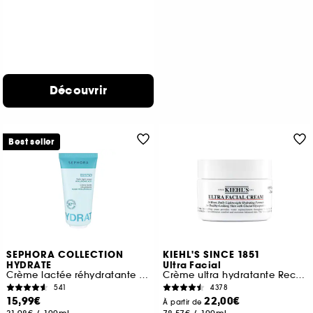
Découvrir
Best seller
SEPHORA COLLECTION
KIEHL'S SINCE 1851
HYDRATE
Ultra Facial
Crème lactée réhydratante à l'Acide hyaluronique
Crème ultra hydratante Rechargeable à la texture légère
541
4378
15,99€
22,00€
À partir de