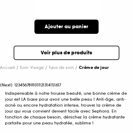
Ajouter au panier
Voir plus de produits
Accueil
Soin Visage
Type de soin
Crème de jour
[
Next
]
1
2
3
4
5
6
7
8
9
10
11
12
13
14
15
16
17
Indispensable à notre trousse beauté, une bonne crème de
jour est LA base pour avoir une belle peau ! Anti-âge, anti-
acné ou encore hydratation intense, trouver la crème de
jour qui vous convient devient facile avec Sephora. En
fonction de chaque besoin, dénichez la crème hydratante
parfaite pour une peau hydratée, sublime !