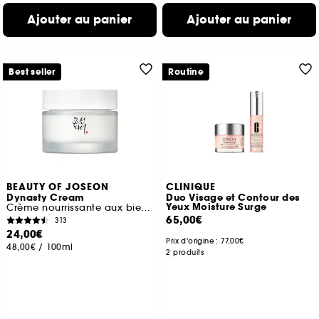
Ajouter au panier
Ajouter au panier
Best seller
Routine
BEAUTY OF JOSEON
CLINIQUE
Dynasty Cream
Duo Visage et Contour des
Yeux Moisture Surge
Crème nourrissante aux bienfaits anti-âge
65,00€
313
24,00€
Prix d'origine :
77,00€
48,00€
/
100ml
2 produits