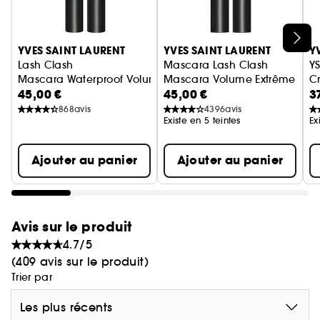
Ignorer le carrousel produits
YVES SAINT LAURENT
YVES SAINT LAURENT
Y
Lash Clash
Mascara Lash Clash
YS
Mascara Waterproof Volume Extrême
Mascara Volume Extrême
C
45,00 €
45,00 €
3
868
avis
4396
avis
Existe en 5 teintes
Ex
Ajouter au panier
Ajouter au panier
Avis sur le produit
4.7/5
(409 avis sur le produit)
Trier par
Les plus récents