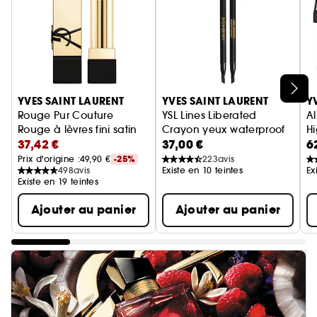
Ignorer le carrousel produits
YVES SAINT LAURENT
YVES SAINT LAURENT
Y
Rouge Pur Couture
YSL Lines Liberated
Al
Rouge à lèvres fini satin
Crayon yeux waterproof
Hi
37,42 €
37,00 €
6
Prix d'origine :
49,90 €
-25%
223
avis
498
avis
Existe en 10 teintes
Ex
Existe en 19 teintes
Ajouter au panier
Ajouter au panier