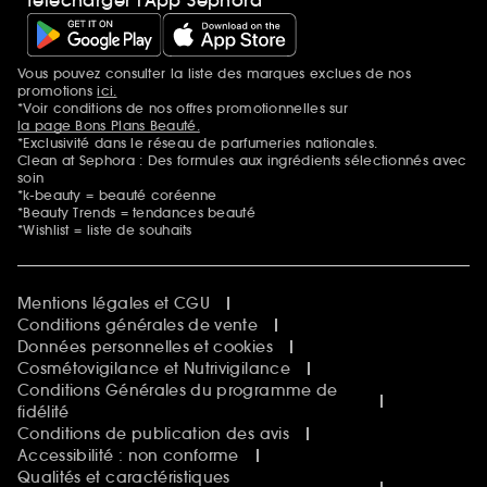
Vous pouvez consulter la liste des marques exclues de nos
Mentions additionnelles
promotions
ici.
*Voir conditions de nos offres promotionnelles sur
la page Bons Plans Beauté.
*Exclusivité dans le réseau de parfumeries nationales.
Clean at Sephora : Des formules aux ingrédients sélectionnés avec
soin
*k-beauty = beauté coréenne
*Beauty Trends = tendances beauté
*Wishlist = liste de souhaits
Mentions légales et CGU
Conditions générales de vente
Données personnelles et cookies
Cosmétovigilance et Nutrivigilance
Conditions Générales du programme de
fidélité
Conditions de publication des avis
Accessibilité : non conforme
Qualités et caractéristiques