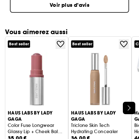
Voir plus d'avis
Vous aimerez aussi
Best seller
Best seller
C
Ignorer le carrousel produits
HAUS LABS BY LADY
HAUS LABS BY LADY
H
GAGA
GAGA
G
Color Fuse Longwear
Triclone Skin Tech
B
Glassy Lip + Cheek Balm
Hydrating Concealer
Hi
35,00 €
36,00 €
4
Blush Stick
Blush crème
Correcteur à l'arnica ferment
Po