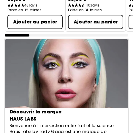
481
avis
1103
avis
Existe en 12 teintes
Existe en 31 teintes
Ex
Ajouter au panier
Ajouter au panier
Découvrir la marque
HAUS LABS
Bienvenue à l'intersection entre l'art et la science.
Haus Labs by Lady Gaga est une marque de