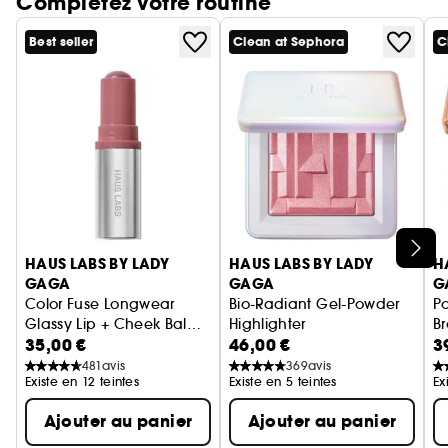
Complétez votre routine
barrière cutanée
- Nourrit + adoucit la peau
Best seller
Clean at Sephora
C
- Adoucit, hydrate + protège la peau
- Riche en antioxydants, aide à protéger la peau
Ignorer le carrousel produits
HAUS LABS BY LADY
HAUS LABS BY LADY
H
GAGA
GAGA
G
Color Fuse Longwear
Bio-Radiant Gel-Powder
Po
Glassy Lip + Cheek Balm
Highlighter
B
35,00 €
46,00 €
3
Blush Stick
Blush crème
Poudre illuminatrice à l'arnic
A
Po
481
avis
369
avis
Existe en 12 teintes
Existe en 5 teintes
Ex
Ajouter au panier
Ajouter au panier