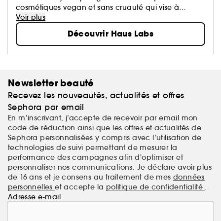
cosmétiques vegan et sans cruauté qui vise à
répandre la bienveillance, la bravoure et la
Voir plus
créativité par le biais d'un maquillage de haute
Découvrir Haus Labs
technologie, à haute pigmentation et de haute
performance pour tous.
Newsletter beauté
Recevez les nouveautés, actualités et offres
Sephora par email
En m’inscrivant, j’accepte de recevoir par email mon
code de réduction ainsi que les offres et actualités de
Sephora personnalisées y compris avec l’utilisation de
technologies de suivi permettant de mesurer la
performance des campagnes afin d'optimiser et
personnaliser nos communications. Je déclare avoir plus
de 16 ans et je consens au traitement de mes
données
personnelles
et accepte la
politique de confidentialité
.
Adresse e-mail