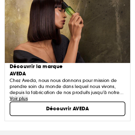
Découvrir la marque
AVEDA
Chez Aveda, nous nous donnons pour mission de
prendre soin du monde dans lequel nous vivons,
depuis la fabrication de nos produits jusqu’à notre
manière de rendre à la société une partie de ce que
Voir plus
nous en avons reçu.
Découvrir AVEDA