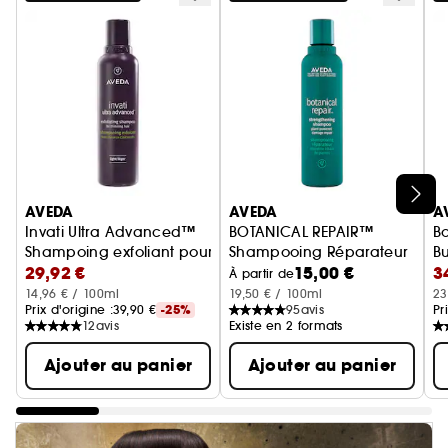
Ignorer le carrousel produits
AVEDA
AVEDA
A
Invati Ultra Advanced™
BOTANICAL REPAIR™
B
Shampoing exfoliant pour cheveux fins
Shampooing Réparateur
B
29,92 €
15,00 €
3
T
À partir de
14,96 € / 100ml
19,50 € / 100ml
23
Prix d'origine :
39,90 €
-25%
95
avis
Pr
12
avis
Existe en 2 formats
Ajouter au panier
Ajouter au panier