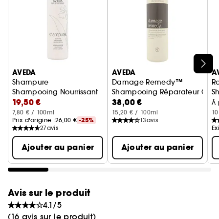
• 97% d'origine naturelle
, sans danger pour la
couleur
• Pour toutes les longueurs de cheveux normaux
à secs, en particulier les cheveux longs
• Sans gluten. Vegan. Sans silicone
Ignorer le carrousel produits
AVEDA
AVEDA
A
Shampure
Damage Remedy™
R
Shampooing Nourrissant
Shampooing Réparateur Che
S
19,50 €
38,00 €
À 
7,80 € / 100ml
15,20 € / 100ml
10
Prix d'origine :
26,00 €
-25%
13
avis
27
avis
Ex
Ajouter au panier
Ajouter au panier
Avis sur le produit
4.1/5
(16 avis sur le produit)