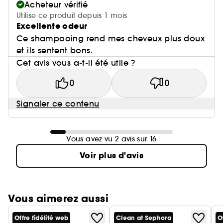
Acheteur vérifié
Utilise ce produit depuis 1 mois
Excellente odeur
Ce shampooing rend mes cheveux plus doux
et ils sentent bons.
Cet avis vous a-t-il été utile ?
0
0
Signaler ce contenu
Vous avez vu 2 avis sur 16
Voir plus d'avis
Vous aimerez aussi
Offre fidélité web
Clean at Sephora
O