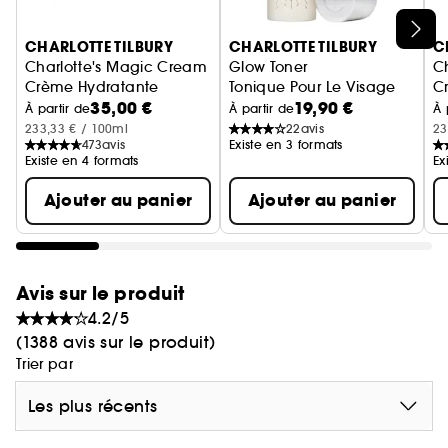
Ignorer le carrousel produits
CHARLOTTE TILBURY
CHARLOTTE TILBURY
C
Charlotte's Magic Cream
Glow Toner
C
Crème Hydratante
Tonique Pour Le Visage
C
35,00 €
19,90 €
C
À partir de
À partir de
À 
233,33 € / 100ml
22
avis
23
473
avis
Existe en 3 formats
Existe en 4 formats
Ex
Ajouter au panier
Ajouter au panier
Avis sur le produit
4.2/5
(1388 avis sur le produit)
Trier par
Les plus récents