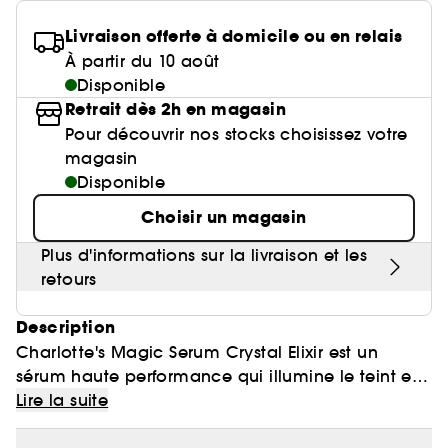
Poudre libre
Gravure personnalisée
Compléments alimentaires cheveux
Palette Teint
Masque crème
Anti-pelliculaire & apaisant
Base lèvres & Repulpeur
Soin anti-imperfections
Cheveux ondulés, bouclés, frisés
Crayon yeux & khôl
Sephora Collection fête ses 30 ans
Voir tout
Lisseur & boucleur
Livraison offerte à domicile ou en relais
Accessoires maquillage
Rasage
Bar à sourcils Benefit
Contour des yeux
Sérum et huile
Poudre matifiante
Définition des boucles & ondulations
Lip combo
Parfums rechargeables 💛
Sephora Collection
À partir du 10 août
Soin anti-rougeurs
Cheveux fins & sans volume
Base paupière
Coffret Soin
Sèche cheveux
Soin des lèvres
Soin entretien couleur
Disponible
Démaquillant & Nettoyant
Contouring
Démaquillant
Anti chute
Soin anti-rides & anti-âge
Cheveux colorés & méchés
Retrait dès 2h en magasin
Faux-cils
Bougies parfumées
Clean at Sephora 💛
Soin Hydratant & Défatigant
Gommage & peeling visage
Parfum cheveux
Pour découvrir nos stocks choisissez votre
BB crème & CC crème
Protection solaire
Voir tout
Accessoires visage
Sephora Collection
Soin hydratant
Cheveux blonds décolorés
magasin
Nettoyant & Gommage
Bien-être
Huile visage
Shampoing solide
Quiz soin cheveux
Crème teintée
Disponible
Protection chaleur
Nettoyant Moussant Visage
Soin anti tache
Voir tout
Clean at Sephora 💛
Sephora Collection
Soin anti-cernes
Soin des cils et sourcils
Gommage cuir chevelu
Choisir un magasin
Palette Teint
Voir tout
Parfums à petits prix
Lotion tonique
Soin pour les pores
Gua Sha & rouleau visage
Soin anti âge
Plus d'informations sur la livraison et les
Soin ciblé
Clean at Sephora 💛
Trouvez le fond de teint parfait
Parfum d'intérieur
Eau micellaire
retours
Soin éclat & anti-Fatigue
Appareil beauté visage
BB crème & CC crème
Huiles essentielles
Description
Soin matifiant
Brosse nettoyante
Charlotte's Magic Serum Crystal Elixir est un
sérum haute performance qui illumine le teint et
booste l'hydratation pour tous les types de peau.
Lire la suite
Vous pouvez l'appliquer sous votre soin hydratant,