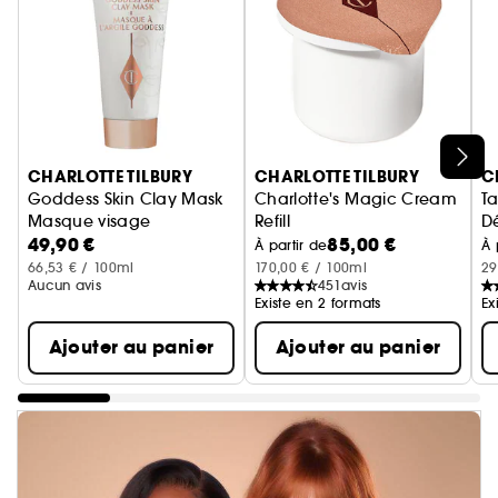
Ignorer le carrousel produits
CHARLOTTE TILBURY
CHARLOTTE TILBURY
C
Goddess Skin Clay Mask
Charlotte's Magic Cream
Ta
Masque visage
Refill
D
49,90 €
85,00 €
Recharge Crème Hydratante
À partir de
À 
66,53 € / 100ml
170,00 € / 100ml
29
Aucun avis
451
avis
Existe en 2 formats
Ex
Ajouter au panier
Ajouter au panier