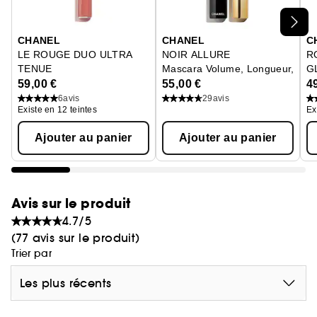
Ignorer le carrousel produits
CHANEL
CHANEL
C
LE ROUGE DUO ULTRA
NOIR ALLURE
R
TENUE
Mascara Volume, Longueur, Cour
G
Duo Lèvres Longue Tenue<br>
Le
59,00 €
55,00 €
4
6
avis
29
avis
Existe en 12 teintes
Ex
Ajouter au panier
Ajouter au panier
Avis sur le produit
4.7/5
(77 avis sur le produit)
Trier par
Les plus récents