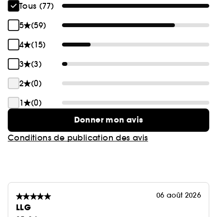
Tous (77)
5
(59)
4
(15)
3
(3)
2
(0)
1
(0)
Donner mon avis
Conditions de publication des avis
06 août 2026
LLG