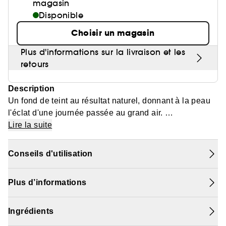
magasin
Disponible
Choisir un magasin
Plus d'informations sur la livraison et les
retours
Description
Un fond de teint au résultat naturel, donnant à la peau
l'éclat d'une journée passée au grand air.
Lire la suite
Sa texture fine et fondante s'étire sur la peau, formant
un film imperceptible à l'œil et au toucher, comme une
Conseils d'utilisation
seconde peau.
Grâce à sa combinaison de pigments et de poudres
Plus d’informations
réflectrices de lumière le grain de peau parait plus
lisse. Les imperfections sont atténuées. Le teint est
unifié, sans démarcation ni effet de matière.
Ingrédients
Grâce à sa couvrance modulable et sa formule longue