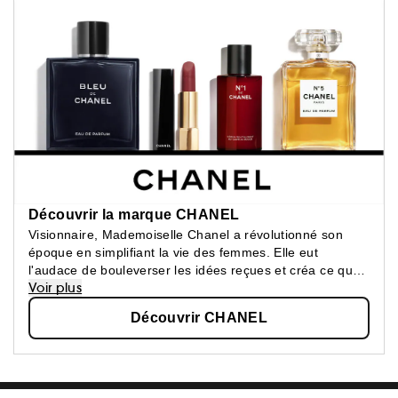
Découvrir la marque CHANEL
Visionnaire, Mademoiselle Chanel a révolutionné son
époque en simplifiant la vie des femmes. Elle eut
l'audace de bouleverser les idées reçues et créa ce que
Voir plus
les femmes attendaient : une beauté épurée, une
élégance confortable.
Découvrir CHANEL