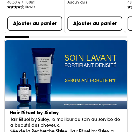
40,50 € / 100ml
Aucun avis
48
10
avis
Ajouter au panier
Ajouter au panier
Hair Rituel by Sisley
Hair Rituel by Sisley, le meilleur du soin au service de
la beauté des cheveux.
Née de la Recherche Sisley, Hair Rituel by Sisley a