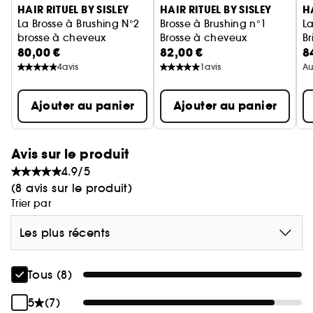
HAIR RITUEL BY SISLEY
HAIR RITUEL BY SISLEY
H
La Brosse à Brushing N°2
Brosse à Brushing n°1
L
brosse à cheveux
Brosse à cheveux
Br
80,00 €
82,00 €
8
B
4
avis
1
avis
Au
Ajouter au panier
Ajouter au panier
Avis sur le produit
4.9/5
(8 avis sur le produit)
Trier par
Les plus récents
Tous (8)
5
(7)