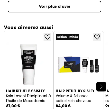
Voir plus d'avis
Vous aimerez aussi
Edition limitée
Ignorer le carrousel produits
HAIR RITUEL BY SISLEY
HAIR RITUEL BY SISLEY
H
Soin Lavant Disciplinant à
Volume & Brillance
M
l'huile de Macadamia
coffret soin cheveux
au
81,00 €
84,00 €
9
Shampoing cheveux bouclés
V
M