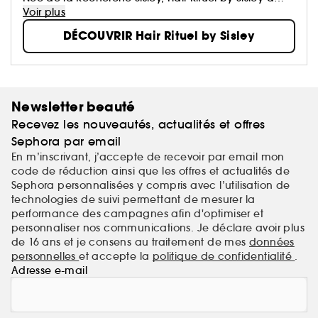
conçu des soins capillaires ultra-performants qui
Voir plus
s'adressent aux hommes comme aux femmes.
DÉCOUVRIR Hair Rituel by Sisley
Newsletter beauté
Recevez les nouveautés, actualités et offres
Sephora par email
En m’inscrivant, j’accepte de recevoir par email mon
code de réduction ainsi que les offres et actualités de
Sephora personnalisées y compris avec l’utilisation de
technologies de suivi permettant de mesurer la
performance des campagnes afin d'optimiser et
personnaliser nos communications. Je déclare avoir plus
de 16 ans et je consens au traitement de mes
données
personnelles
et accepte la
politique de confidentialité
.
Adresse e-mail