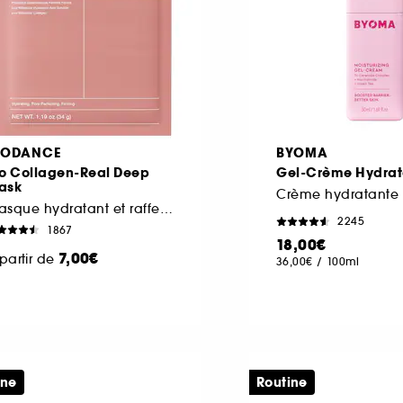
IODANCE
BYOMA
io Collagen-Real Deep
Gel-Crème Hydrat
ask
Crème hydratante
Masque hydratant et raffermissant
2245
1867
18,00€
7,00€
partir de
36,00€
/
100ml
ine
Routine