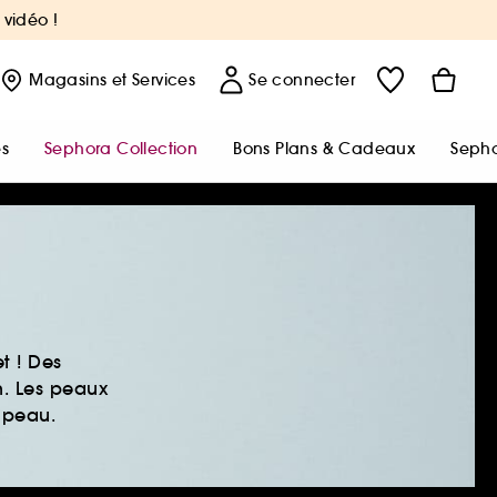
 vidéo !
Magasins
et Services
Se connecter
s
Sephora Collection
Bons Plans & Cadeaux
Sepho
t ! Des
n. Les peaux
 peau.