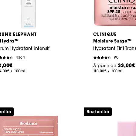
RUNK ELEPHANT
CLINIQUE
-Hydra™
Moisture Surge™
rum Hydratant Intensif
4364
90
2,00€
33,00€
À partir de
4,00€
/
100ml
110,00€
/
100ml
seller
Best seller