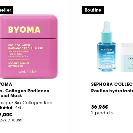
seller
Routine
YOMA
SEPHORA COLLEC
io- Collagen Radiance
Routine hydratant
acial Mask
Masque Bio-Collagen Radiance
36,98€
478
2 produits
2,00€
,67€
/
100ml