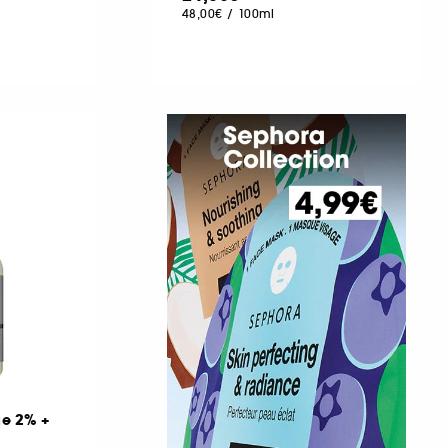
48,00€
/
100ml
e 2% +