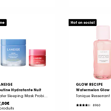
ine
Hot on social
ANEIGE
GLOW RECIPE
utine Hydratante Nuit
Watermelon Glow
Water Sleeping Mask Probiotics et Lip sleeping mask
7,00€
8960
produits