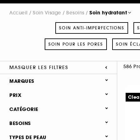
Soin hydratant
Accueil
Soin Visage
Besoins
SOIN ANTI-IMPERFECTIONS
S
SOIN POUR LES PORES
SOIN ÉCL
586 Pr
MASQUER LES FILTRES
MARQUES
PRIX
Clea
CATÉGORIE
SEPHORA COLLECTION (12)
Soin Visage
BESOINS
111SKIN (8)
Besoins
A-DERMA (6)
Soin hydratant & nourrissant (476)
TYPES DE PEAU