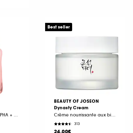
Best seller
BEAUTY OF JOSEON
Dynasty Cream
Tonique Resserrant PHA + BHA Éclat Pastèque Mini
Crème nourrissante aux bienfaits anti-âge
313
24,00€