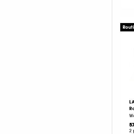
PIXI (25)
RARE BEAUTY (1)
REM BEAUTY (1)
Rout
REN CLEAN SKINCARE (2)
SEASONLY (4)
SHISEIDO (17)
SISLEY (20)
SUMMER FRIDAYS (9)
TAN LUXE (1)
TATCHA (10)
THE INKEY LIST (13)
L
THE ORDINARY (11)
Ro
ULTRA VIOLETTE (1)
WESTMAN ATELIER (1)
5
YEPODA (10)
2 