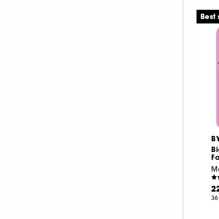
LIGHTINDERM (2)
Best 
M.A.C (5)
MARIO BADESCU (6)
MEDICUBE (9)
MERCI HANDY (1)
MERIT BEAUTY (3)
MY CLARINS (3)
NOOANCE (1)
NUXE (13)
B
OLEHENRIKSEN (5)
B
ON THE WILD SIDE (1)
F
PAI (2)
PATCHOLOGY (3)
2
PAT McGRATH LABS (1)
36
PAULA'S CHOICE (8)