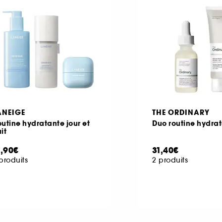
ANEIGE
THE ORDINARY
utine hydratante jour et
Duo routine hydra
it
1,90€
31,40€
produits
2 produits