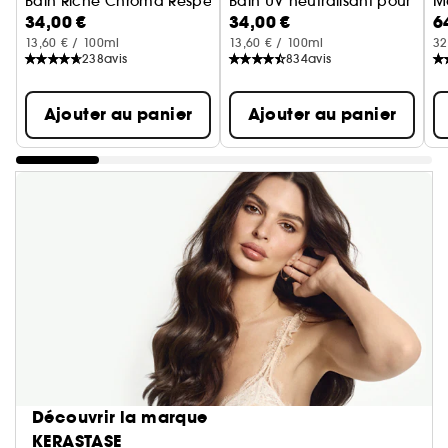
Bain Riche Chroma Respect
Bain UV neutralisant pour che
M
34,00 €
34,00 €
6
13,60 € / 100ml
13,60 € / 100ml
32
238
avis
834
avis
Ajouter au panier
Ajouter au panier
Découvrir la marque
KERASTASE