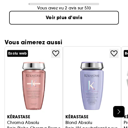
Vous avez vu 2 avis sur 510
Voir plus d'avis
Vous aimerez aussi
Exclu web
B
Ignorer le carrousel produits
KÉRASTASE
KÉRASTASE
K
Chroma Absolu
Blond Absolu
P