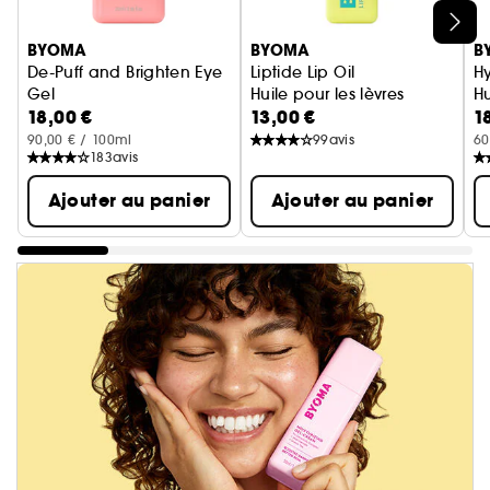
Ignorer le carrousel produits
BYOMA
BYOMA
B
De-Puff and Brighten Eye
Liptide Lip Oil
Hy
Gel
Huile pour les lèvres
H
18,00 €
13,00 €
1
Gel Contour des Yeux
90,00 € / 100ml
99
avis
60
183
avis
Ajouter au panier
Ajouter au panier