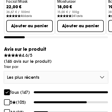
Facial Mask
Moisturizer
Ba
Testé et approuvé par les dermatologues, non
22,00 €
18,00 €
1
Masque Bio-Collagen Radiance
Crème hydratante anti imperf
S
comédogène, sans alcool ni parfum.
36,67 € / 100ml
15,00 € / 100g
38
466
avis
241
avis
Ajouter au panier
Ajouter au panier
Avis sur le produit
4.6/5
(146 avis sur le produit)
Trier par
Les plus récents
Tous (147)
5
(105)