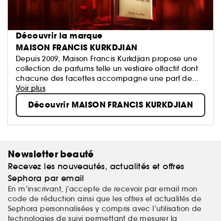
Découvrir la marque
MAISON FRANCIS KURKDJIAN
Depuis 2009, Maison Francis Kurkdjian propose une
collection de parfums telle un vestiaire olfactif dont
chacune des facettes accompagne une part de
nous-mêmes.
Voir plus
Parfumeur contemporain parmi les plus célébrés,
Découvrir MAISON FRANCIS KURKDJIAN
Francis Kurkdjian a imaginé un territoire d'expression
d'un perfectionnisme sensuel et délicat.
Newsletter beauté
Recevez les nouveautés, actualités et offres
Sephora par email
En m’inscrivant, j’accepte de recevoir par email mon
code de réduction ainsi que les offres et actualités de
Sephora personnalisées y compris avec l’utilisation de
technologies de suivi permettant de mesurer la