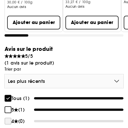
créations parfumées Aqua Universalis : le lait pour
33,27 € / 100g
Au
30,00 € / 100g
Aucun avis
Aucun avis
le corps, l'huile pour le corps, la brume pour les
cheveux et le savon solide.
Ajouter au panier
Ajouter au panier
Famille olfactive: Hespéridé musqué
Avis sur le produit
5/5
(1 avis sur le produit)
Trier par
Les plus récents
Tous (1)
5
(1)
4
(0)