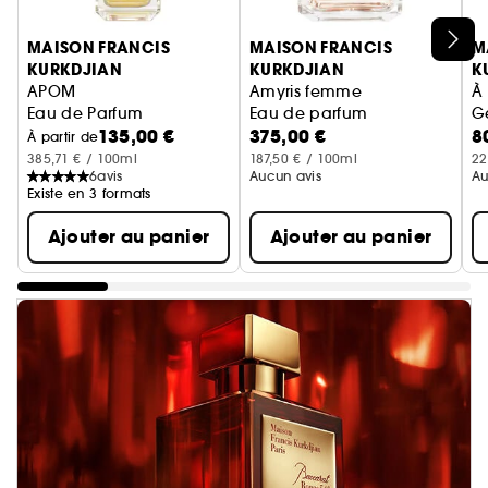
Ignorer le carrousel produits
MAISON FRANCIS
MAISON FRANCIS
M
KURKDJIAN
KURKDJIAN
K
APOM
Amyris femme
À 
Eau de Parfum
Eau de parfum
G
135,00 €
375,00 €
8
À partir de
385,71 € / 100ml
187,50 € / 100ml
22
6
avis
Aucun avis
Au
Existe en 3 formats
Ajouter au panier
Ajouter au panier