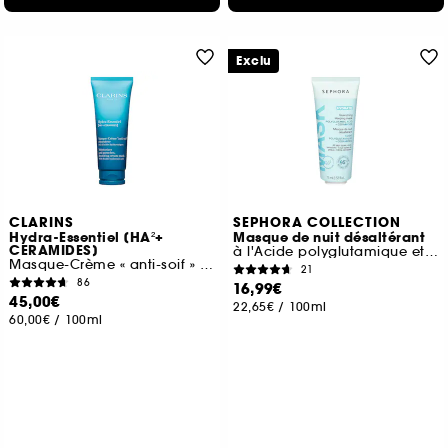
Exclu
CLARINS
SEPHORA COLLECTION
Hydra-Essentiel [HA²+
Masque de nuit désaltérant
CERAMIDES]
à l'Acide polyglutamique et aux Céramides
Masque-Crème « anti-soif » réparateur
21
86
16,99€
45,00€
22,65€
/
100ml
60,00€
/
100ml