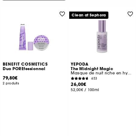
Clean at Sephora
BENEFIT COSMETICS
YEPODA
Duo POREfessionnal
The Midnight Magic
Masque de nuit riche en hydratation et à l'effet anti-âge
79,80€
653
2 produits
26,00€
52,00€
/
100ml