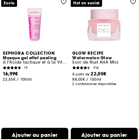
Exclu
Hot on social
SEPHORA COLLECTION
GLOW RECIPE
Masque gel effet peeling
Watermelon Glow
à l'Acide lactique et à la Vitamine C
Soin de Nuit AHA Mini
19
914
16,99€
22,00€
À partir de
22,65€
/
100ml
88,00€
/
100ml
2 contenances disponibles
Ajouter au panier
Ajouter au panier