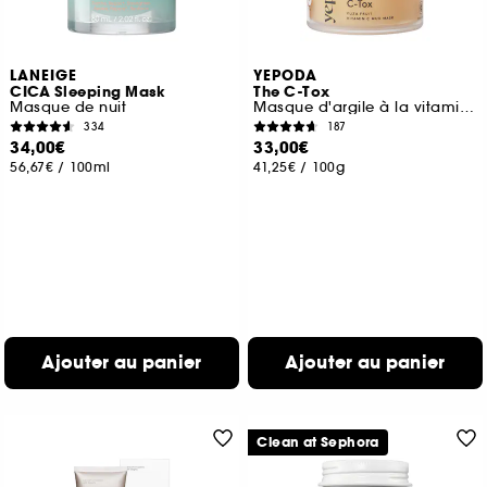
LANEIGE
YEPODA
CICA Sleeping Mask
The C-Tox
Masque de nuit
Masque d'argile à la vitamine c et au curcuma
334
187
34,00€
33,00€
56,67€
/
100ml
41,25€
/
100g
Ajouter au panier
Ajouter au panier
Clean at Sephora