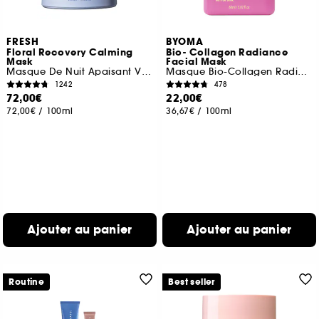
FRESH
BYOMA
Floral Recovery Calming
Bio- Collagen Radiance
Mask
Facial Mask
Masque De Nuit Apaisant Visage A La Vitamine C
Masque Bio-Collagen Radiance
1242
478
72,00€
22,00€
72,00€
/
100ml
36,67€
/
100ml
Ajouter au panier
Ajouter au panier
Routine
Best seller