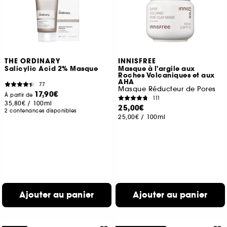
THE ORDINARY
INNISFREE
Salicylic Acid 2% Masque
Masque à l'argile aux
Roches Volcaniques et aux
AHA
77
Masque Réducteur de Pores
17,90€
À partir de
111
35,80€
/
100ml
25,00€
2 contenances disponibles
25,00€
/
100ml
Ajouter au panier
Ajouter au panier