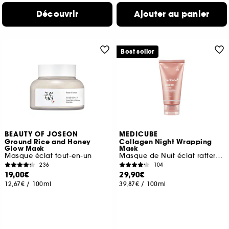
Découvrir
Ajouter au panier
Best seller
BEAUTY OF JOSEON
MEDICUBE
Ground Rice and Honey
Collagen Night Wrapping
Glow Mask
Mask
Masque éclat tout-en-un
Masque de Nuit éclat raffermissant
236
104
19,00€
29,90€
12,67€
/
100ml
39,87€
/
100ml