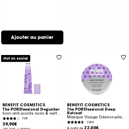
Ajouter au panier
Hot on social
BENEFIT COSMETICS
BENEFIT COSMETICS
The POREfessional Degunker
The POREfessional Deep
Retreat
Soin anti-points noirs & nettoyant des pores
Masque Visage Désincrustant à l'Argile
709
1385
39,90€
22,00€
À partir de