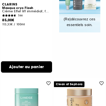
CLARINS
Masque cryo Flash
Crème Effet lift immédiat, fermeté & éclat
566
(Re)découvrez ces
85,00€
113,33€
/
100ml
essentiels soin.
Ajouter au panier
Clean at Sephora