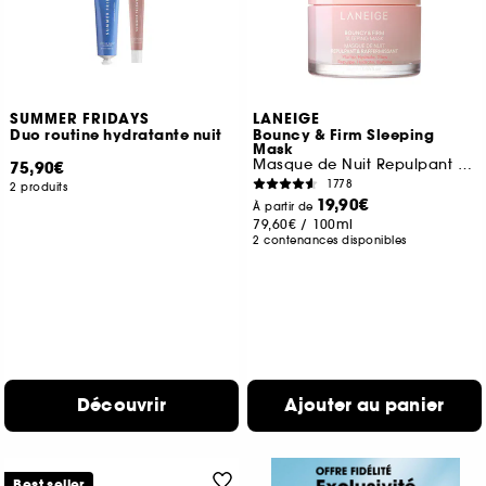
SUMMER FRIDAYS
LANEIGE
Duo routine hydratante nuit
Bouncy & Firm Sleeping
Mask
Masque de Nuit Repulpant & Raffermissant
75,90€
1778
2 produits
19,90€
À partir de
79,60€
/
100ml
2 contenances disponibles
Découvrir
Ajouter au panier
Best seller