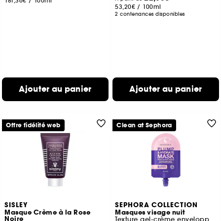
181,36€
/
100ml
53,20€
/
100ml
2 contenances disponibles
Ajouter au panier
Ajouter au panier
Offre fidélité web
Clean at Sephora
SISLEY
SEPHORA COLLECTION
Masque Crème à la Rose
Masques visage nuit
Noire
Texture gel-crème enveloppante hydratante