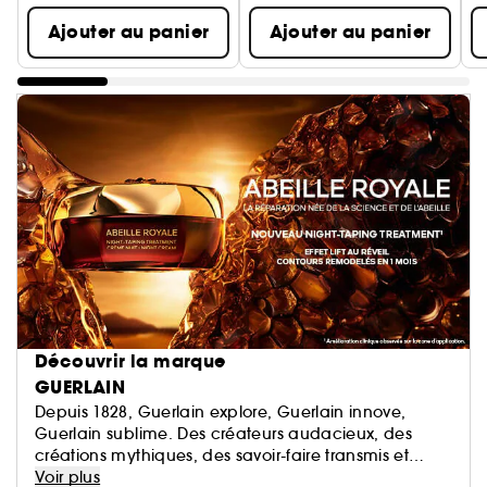
Ajouter au panier
Ajouter au panier
Découvrir la marque
GUERLAIN
Depuis 1828, Guerlain explore, Guerlain innove,
Guerlain sublime. Des créateurs audacieux, des
créations mythiques, des savoir-faire transmis et
perpétués. La Culture du Beau en signature.
Voir plus