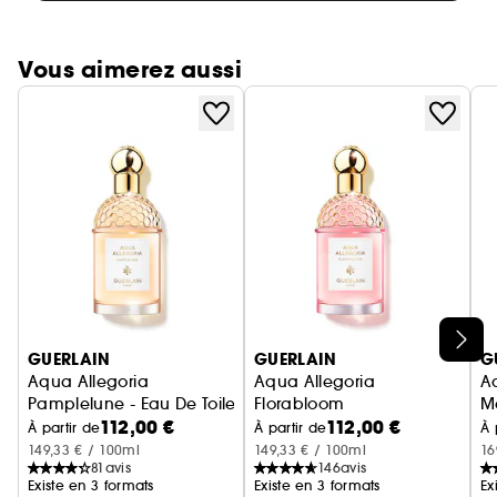
Vous aimerez aussi
Ignorer le carrousel produits
GUERLAIN
GUERLAIN
G
Aqua Allegoria
Aqua Allegoria
A
Pamplelune - Eau De Toilette
Florabloom
Ma
112,00 €
112,00 €
Eau de Toilette
À partir de
À partir de
À 
149,33 € / 100ml
149,33 € / 100ml
16
81
avis
146
avis
Existe en 3 formats
Existe en 3 formats
Ex