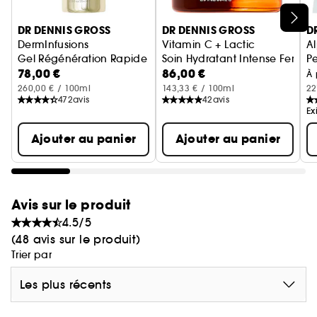
Ignorer le carrousel produits
DR DENNIS GROSS
DR DENNIS GROSS
D
DermInfusions
Vitamin C + Lactic
A
Gel Régénération Rapide
Soin Hydratant Intense Fermeté 
Pe
78,00 €
86,00 €
À 
260,00 € / 100ml
143,33 € / 100ml
22
472
avis
42
avis
Ex
Ajouter au panier
Ajouter au panier
Avis sur le produit
4.5/5
(48 avis sur le produit)
Trier par
Les plus récents