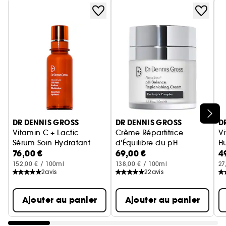
Ignorer le carrousel produits
DR DENNIS GROSS
DR DENNIS GROSS
D
Vitamin C + Lactic
Crème Répartitrice
Vi
Sérum Soin Hydratant
d'Équilibre du pH
H
76,00 €
69,00 €
4
Hydratante
152,00 € / 100ml
138,00 € / 100ml
27
2
avis
22
avis
Ajouter au panier
Ajouter au panier