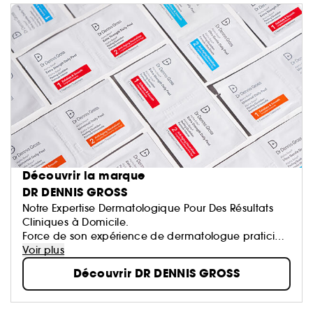
Découvrir la marque
DR DENNIS GROSS
Notre Expertise Dermatologique Pour Des Résultats
Cliniques à Domicile.
Force de son expérience de dermatologue praticien
et chercheur contre le cancer de la peau, Dr Dennis
Voir plus
Gross a développé des soins efficaces et prouvés
Découvrir DR DENNIS GROSS
cliniquement, et répondant aux différentes
problématiques de peau.