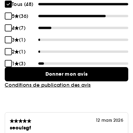
Tous (48)
5
(36)
4
(7)
3
(1)
2
(1)
1
(3)
Donner mon avis
Conditions de publication des avis
12 mars 2026
seoulsgf