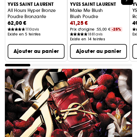
YVES SAINT LAURENT
YVES SAINT LAURENT
Y
All Hours Hyper Bronze
Make Me Blush
YS
Poudre Bronzante
Blush Poudre
Ro
62,00 €
41,25 €
4
1110
avis
Prix d'origine :
55,00 €
-25%
Existe en 5 teintes
1881
avis
Ex
Existe en 14 teintes
Ajouter au panier
Ajouter au panier