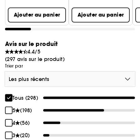
que la peau était plus douce et que les ridules et
les imperfections étaient moins visibles (pour
Ajouter au panier
Ajouter au panier
(2)
83,3%
des femmes interrogées). La peau
(2)
semble plus ferme pour 77,3%
des femmes.
Avis sur le produit
4.4/5
(297 avis sur le produit)
Trier par
Les plus récents
Tous (298)
5
(198)
4
(56)
3
(20)