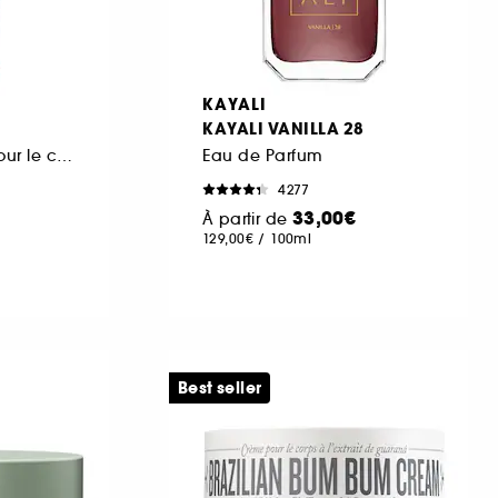
KAYALI
KAYALI VANILLA 28
Brume Parfumée pour le corps et les cheveux
Eau de Parfum
4277
33,00€
À partir de
129,00€
/
100ml
Best seller