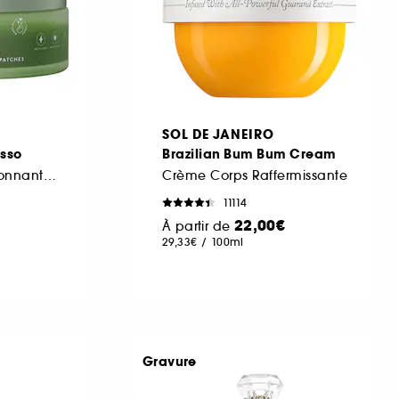
SOL DE JANEIRO
esso
Brazilian Bum Bum Cream
Patchs décongestionnants à la caféine et au thé vert
Crème Corps Raffermissante
11114
22,00€
À partir de
29,33€
/
100ml
Gravure