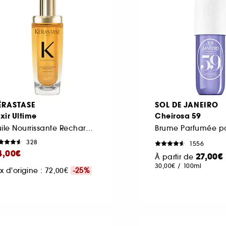
ÉRASTASE
SOL DE JANEIRO
ixir Ultime
Cheirosa 59
Huile Nourrissante Rechargeable pour Cheveux Secs
328
1556
4,00€
27,00€
À partir de
30,00€
/
100ml
ix d'origine : 72,00€
-25%