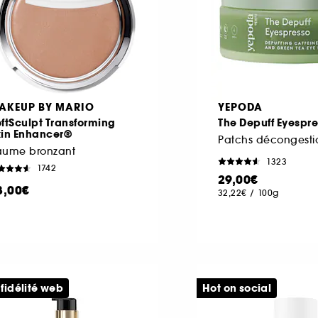
AKEUP BY MARIO
YEPODA
ftSculpt Transforming
The Depuff Eyespr
kin Enhancer®
aume bronzant
1323
1742
29,00€
8,00€
32,22€
/
100g
 fidélité web
Hot on social