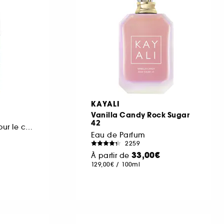
KAYALI
Vanilla Candy Rock Sugar
42
Brume Parfumée pour le corps et les cheveux
Eau de Parfum
2259
33,00€
À partir de
129,00€
/
100ml