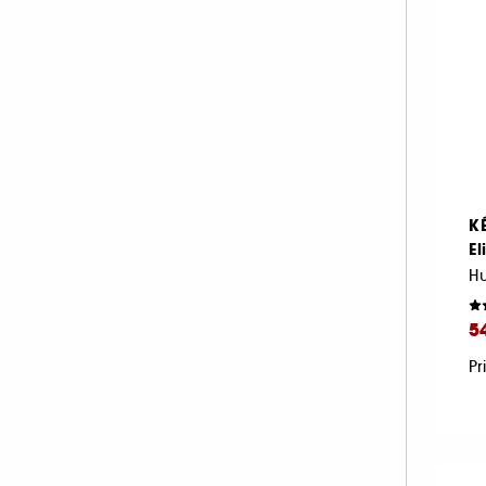
K
El
5
Pr