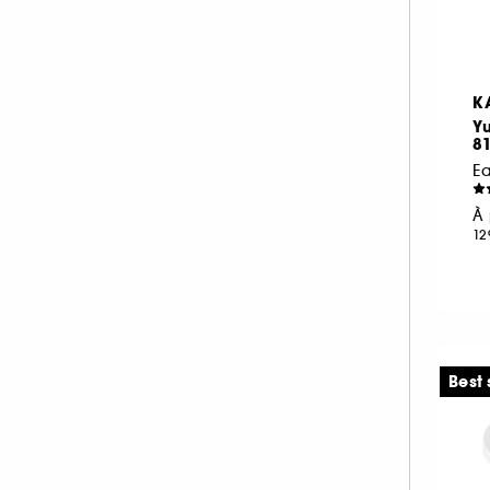
K
Y
8
Ea
À 
12
Best 