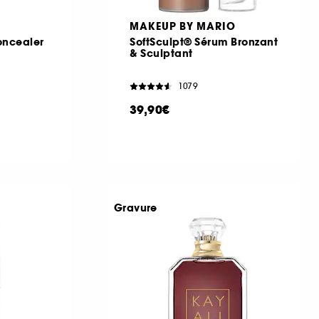
MAKEUP BY MARIO
oncealer
SoftSculpt® Sérum Bronzant
& Sculptant
1079
39,90€
Gravure