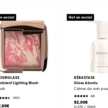
n social
Hot on social
OURGLASS
KÉRASTASE
bient Lighting Blush
Gloss Absolu
ush
481
1850
52,00€
7,00€
21,67€
/
100ml