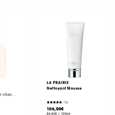
LA PRAIRIE
Nettoyant Mousse
Crème de soin pour cheveux épais avec frisottis
13
106,00€
84,80€
/
100ml