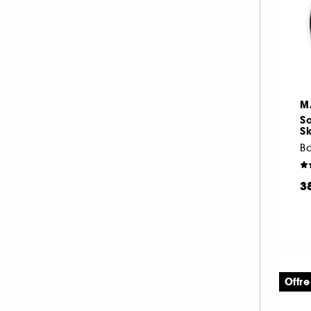
M
So
S
B
3
Offre