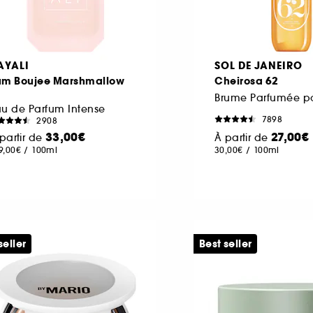
AYALI
SOL DE JANEIRO
um Boujee Marshmallow
Cheirosa 62
1
u de Parfum Intense
7898
2908
33,00€
27,00€
partir de
À partir de
9,00€
/
100ml
30,00€
/
100ml
seller
Best seller