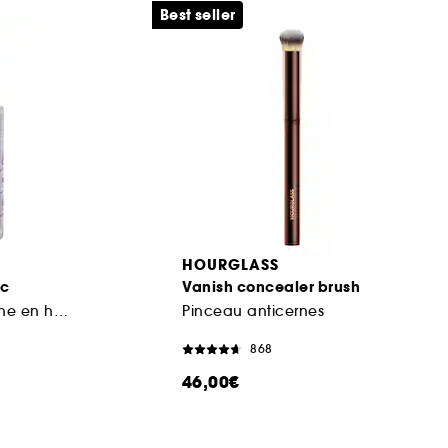
Best seller
HOURGLASS
ic
Vanish concealer brush
Masque de nuit riche en hydratation et à l'effet anti-âge
Pinceau anticernes
868
46,00€