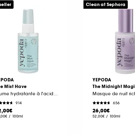
seller
Clean at Sephora
EPODA
YEPODA
he Mist Have
The Midnight Mag
Brume hydratante à l'acide hyaluronique et à la lavande
914
656
2,00€
26,00€
,00€
/
100ml
52,00€
/
100ml