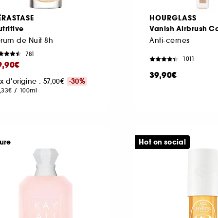
ÉRASTASE
HOURGLASS
tritive
Vanish Airbrush C
rum de Nuit 8h
Anti-cernes
781
1011
9,90€
39,90€
ix d'origine : 57,00€
-30%
,33€
/
100ml
ure
Hot on social