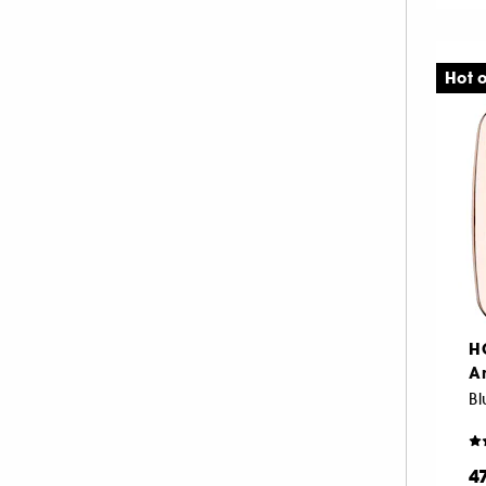
Hot o
H
Am
Bl
4