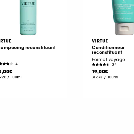
IRTUE
VIRTUE
hampooing reconstituant
Conditionneur
reconstituant
Format voyage
4
24
3,00€
19,00€
,92€
/
100ml
31,67€
/
100ml