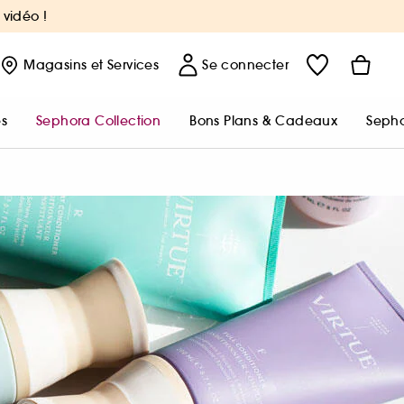
 vidéo !
Magasins
et Services
Se connecter
s
Sephora Collection
Bons Plans & Cadeaux
Sepho