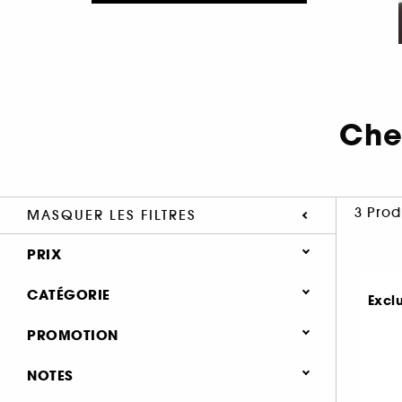
Che
3 Prod
MASQUER LES FILTRES
PRIX
CATÉGORIE
Excl
Cheveux
PROMOTION
Type de cheveux
0 (3)
NOTES
Cheveux secs & abimés (5)