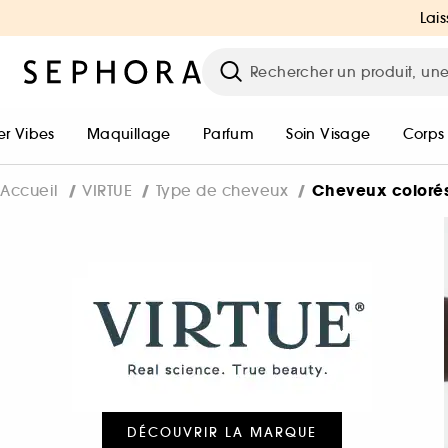
Lais
r Vibes
Maquillage
Parfum
Soin Visage
Corps
Cheveux coloré
Accueil
VIRTUE
Type de cheveux
DÉCOUVRIR LA MARQUE