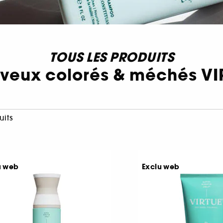
TOUS LES PRODUITS
veux colorés & méchés VI
uits
u web
Exclu web