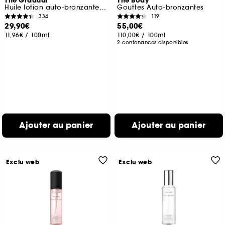
The Gradual
The Body
Huile lotion auto-bronzante progressive
Gouttes Auto-bronzantes
334
119
29,90€
55,00€
11,96€
/
100ml
110,00€
/
100ml
2 contenances disponibles
Ajouter au panier
Ajouter au panier
Exclu web
Exclu web