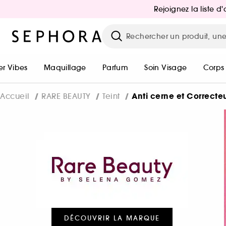
Rejoignez la liste 
r Vibes
Maquillage
Parfum
Soin Visage
Corps
Anti cerne et Correcte
Accueil
RARE BEAUTY
Teint
DÉCOUVRIR LA MARQUE