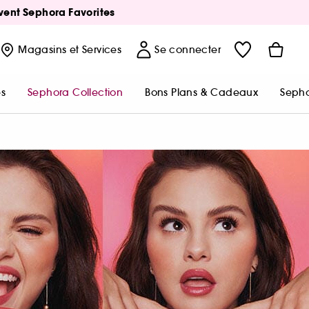
Avent Sephora Favorites
Magasins
et Services
Se connecter
s
Sephora Collection
Bons Plans & Cadeaux
Sepho