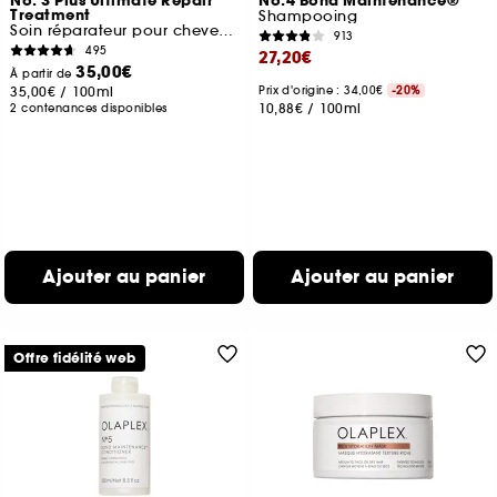
No. 3 Plus Ultimate Repair
No.4 Bond Maintenance®
Treatment
Shampooing
Soin réparateur pour cheveux abîmés
913
495
27,20€
35,00€
À partir de
35,00€
/
100ml
Prix d'origine : 34,00€
-20%
10,88€
/
100ml
2 contenances disponibles
Ajouter au panier
Ajouter au panier
Offre fidélité web