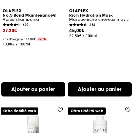
OLAPLEX
OLAPLEX
No.5 Bond Maintenance®
Rich Hydration Mask
Après-shampoing
Masque riche cheveux moyens à épais ou secs
602
284
27,20€
45,00€
22,50€
/
100ml
Prix d'origine : 34,00€
-20%
10,88€
/
100ml
Ajouter au panier
Ajouter au panier
Offre fidélité web
Offre fidélité web