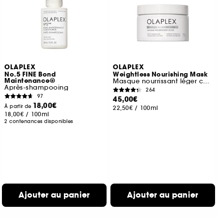
OLAPLEX
OLAPLEX
No.5 FINE Bond
Weightless Nourishing Mask
Maintenance®
Masque nourrissant léger cheveux fins à moyens
Après-shampooing
264
97
45,00€
18,00€
À partir de
22,50€
/
100ml
18,00€
/
100ml
2 contenances disponibles
Ajouter au panier
Ajouter au panier