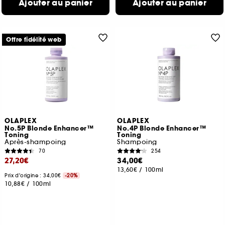
Ajouter au panier
Ajouter au panier
Offre fidélité web
OLAPLEX
OLAPLEX
No.5P Blonde Enhancer™
No.4P Blonde Enhancer™
Toning
Toning
Après-shampoing
Shampoing
70
254
27,20€
34,00€
13,60€
/
100ml
Prix d'origine : 34,00€
-20%
10,88€
/
100ml