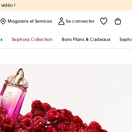
 vidéo !
Magasins
et Services
Se connecter
s
Sephora Collection
Bons Plans & Cadeaux
Sepho