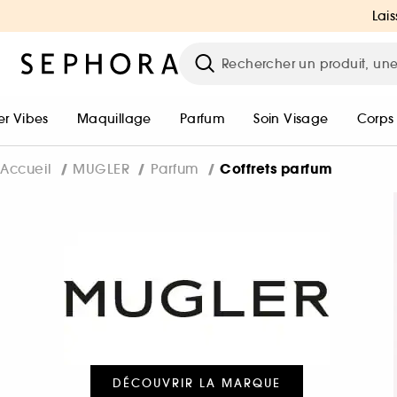
Lais
r Vibes
Maquillage
Parfum
Soin Visage
Corps
Coffrets parfum
Accueil
MUGLER
Parfum
DÉCOUVRIR LA MARQUE