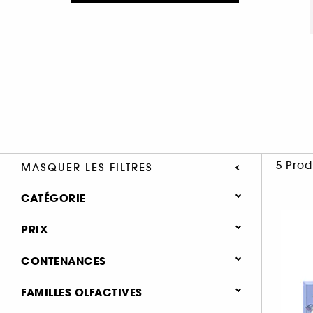
5 Prod
MASQUER LES FILTRES
CATÉGORIE
Parfum
PRIX
Coffrets parfum (5)
CONTENANCES
Coffrets parfum femme (5)
101 - 200 ml (3)
FAMILLES OLFACTIVES