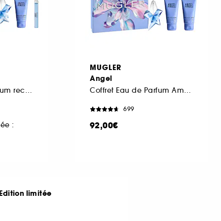
MUGLER
Angel
Coffret Eau de parfum rechargeable pour femme
Coffret Eau de Parfum Ambrée Gourmande pour Femme
699
92,00€
ée :
Edition limitée