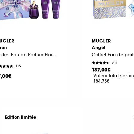
UGLER
MUGLER
ien
Angel
Coffret Eau de Parfum Florale Ambrée pour Femme
611
115
137,00€
7,00€
Valeur totale estim
184,75€
Edition limitée