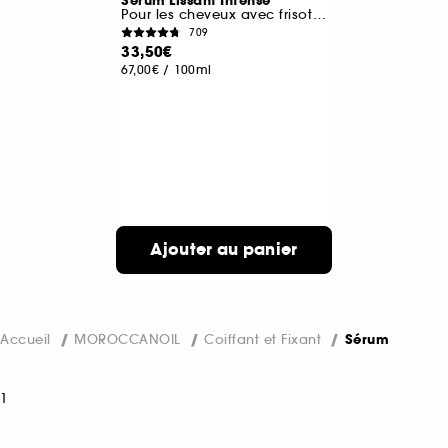
Serum Lissant Intense
Pour les cheveux avec frisottis
709
33,50€
67,00€
/
100ml
Ajouter au panier
Accueil
MOROCCANOIL
Coiffant et Fixant
Sérum
1