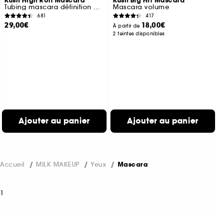
Kush High Roll Mascara
Kush Big Hit Mascara
Tubing mascara définition et volume
Mascara volume
681
417
29,00€
18,00€
À partir de
2 teintes disponibles
Ajouter au panier
Ajouter au panier
Accueil
MILK MAKEUP
Yeux
Mascara
1