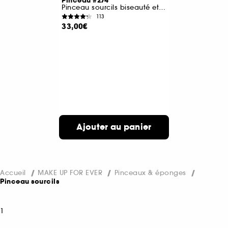
Pinceau #274
Pinceau sourcils biseauté et goupillon
113
33,00€
Ajouter au panier
Accueil
MAKE UP FOR EVER
Pinceaux & éponges
Pinceau sourcils
1