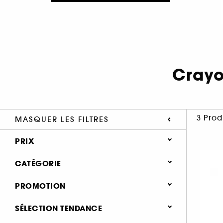
Crayo
3 Prod
MASQUER LES FILTRES
PRIX
CATÉGORIE
Maquillage
PROMOTION
Yeux
0 (3)
SÉLECTION TENDANCE
Mascara (1)