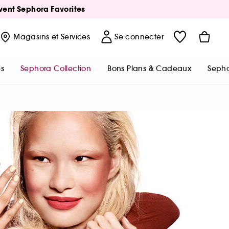
Avent Sephora Favorites
Magasins
et Services
Se connecter
s
Sephora Collection
Bons Plans & Cadeaux
Sepho