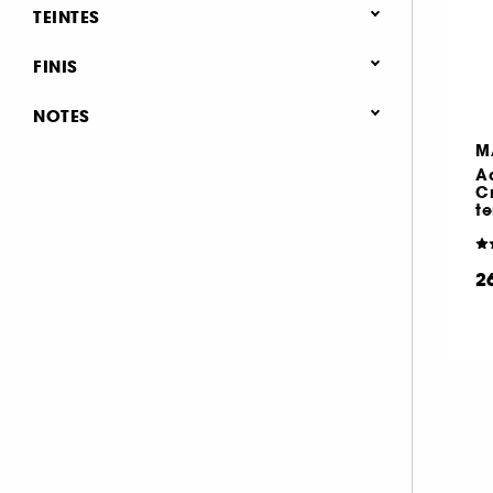
Nouveauté (1)
TEINTES
Palette Yeux (1)
Fards à paupières (2)
FINIS
Eyeliner (4)
Naturel (2)
NOTES
Crayon yeux & khôl (3)
Beige (3)
Bleu (2)
Gris-Argent
M
& plus (3)
(1)
Aq
& plus (3)
C
t
& plus (3)
& plus (3)
2
Jaune-Doré
Marron (3)
Noir (2)
(1)
Rose (1)
Rouge (1)
Vert (3)