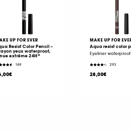
AKE UP FOR EVER
MAKE UP FOR EVE
ua Resist Color Pencil –
Aqua resist color 
rayon yeux waterproof,
Eyeliner waterproof
enue extrême 24H*
169
293
6,00€
28,00€