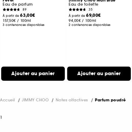
Fever
Jimmy Choo Man Blue
Eau de parfum
Eau de toilette
89
35
63,00€
69,00€
À partir de
À partir de
157,50€
/
100ml
94,00€
/
100ml
3 contenances disponibles
2 contenances disponibles
Ajouter au panier
Ajouter au panier
Accueil
JIMMY CHOO
Notes olfactives
Parfum poudré
1